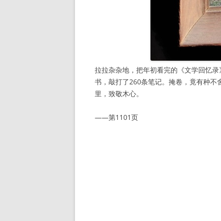
拉拉杂杂地，把年初看完的《文学回忆录
书，敲打了260条笔记。掩卷，竟有种
里，致敬木心。
——第1101页