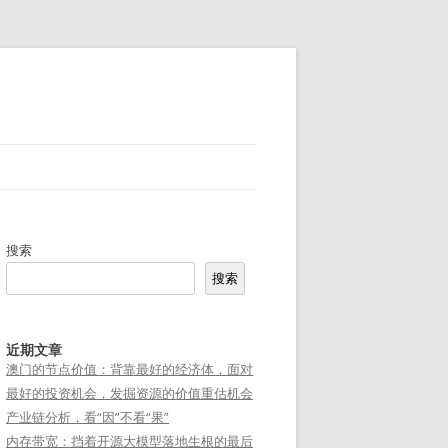
搜索
搜索
近期文章
澳门的节点价值：背靠最好的经济体，面对
最好的投资机会，发掘资源的价值重估机会
产业链分析，看“因”不看“果”
内存带宽：挡着开源大模型落地生根的最后