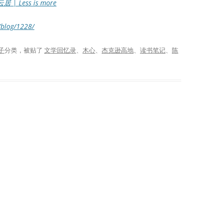
居 | Less is more
/blog/1228/
子
分类，被贴了
文学回忆录
、
木心
、
杰克逊高地
、
读书笔记
、
陈