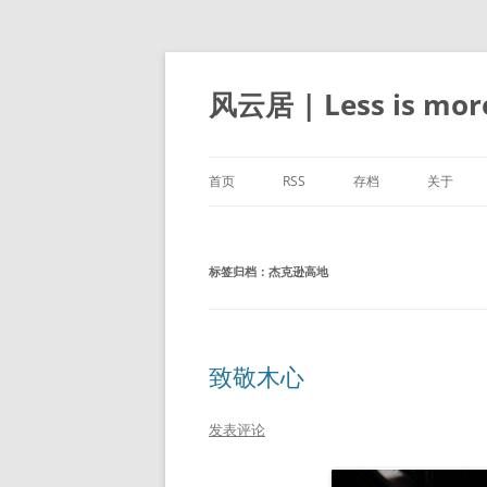
跳
至
正
风云居 | Less is mor
文
首页
RSS
存档
关于
标签归档：
杰克逊高地
致敬木心
发表评论