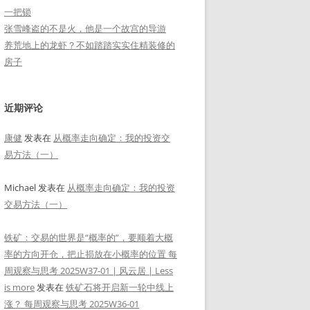
一把锁
张雪峰盗的不是火，他是一个故宫的导游
养荒地上的龙虾？不如踏踏实实住精装修的
房子
近期评论
康健
发表在
从概率走向确定：我的投资交
易方法（一）
Michael
发表在
从概率走向确定：我的投资
交易方法（一）
铁矿：交易的世界是“概率的”，要顺着大概
率的方向开仓，把止损放在小概率的位置 每
周观察与思考 2025W37-01 | 风云居 | Less
is more
发表在
铁矿石将开启新一轮中线上
涨？ 每周观察与思考 2025W36-01