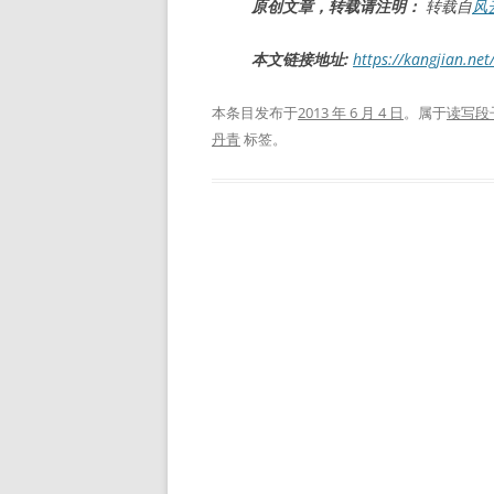
原创文章，转载请注明：
转载自
风云
本文链接地址:
https://kangjian.net
本条目发布于
2013 年 6 月 4 日
。属于
读写段
丹青
标签。