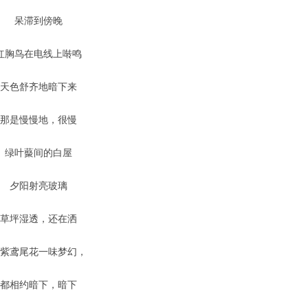
呆滞到傍晚
红胸鸟在电线上啭鸣
天色舒齐地暗下来
那是慢慢地，很慢
绿叶藂间的白屋
夕阳射亮玻璃
草坪湿透，还在洒
蓝紫鸢尾花一味梦幻，
都相约暗下，暗下