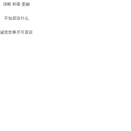
清晰 和蔼 委婉
不知原谅什么
诚觉世事尽可原谅