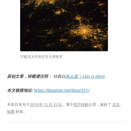
宇航员太空拍北京天津夜景
原创文章，转载请注明：
转载自
风云居 | Less is more
本文链接地址:
https://kangjian.net/blog/551/
本条目发布于
2010 年 12 月 31 日
。属于
四方转帖
分类，被贴了
北京
、
贴图
标签。