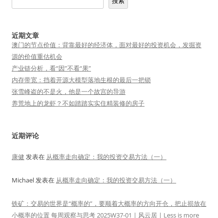
搜索
近期文章
澳门的节点价值：背靠最好的经济体，面对最好的投资机会，发掘资
源的价值重估机会
产业链分析，看“因”不看“果”
内存带宽：挡着开源大模型落地生根的最后一把锁
张雪峰盗的不是火，他是一个故宫的导游
养荒地上的龙虾？不如踏踏实实住精装修的房子
近期评论
康健
发表在
从概率走向确定：我的投资交易方法（一）
Michael
发表在
从概率走向确定：我的投资交易方法（一）
铁矿：交易的世界是“概率的”，要顺着大概率的方向开仓，把止损放在
小概率的位置 每周观察与思考 2025W37-01 | 风云居 | Less is more