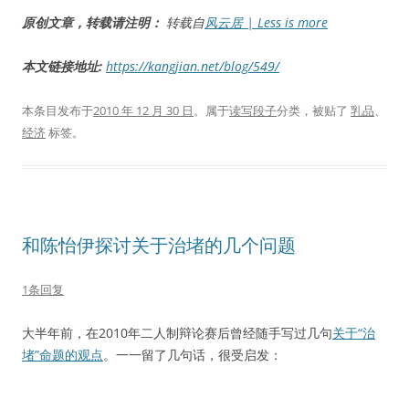
原创文章，转载请注明：
转载自
风云居 | Less is more
本文链接地址:
https://kangjian.net/blog/549/
本条目发布于
2010 年 12 月 30 日
。属于
读写段子
分类，被贴了
乳品
、
经济
标签。
和陈怡伊探讨关于治堵的几个问题
1条回复
大半年前，在2010年二人制辩论赛后曾经随手写过几句
关于“治
堵”命题的观点
。一一留了几句话，很受启发：