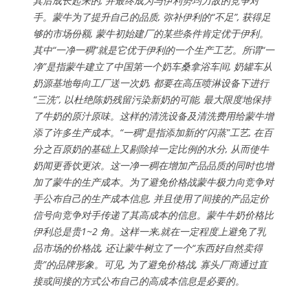
其后成长起来的, 并最终成为与伊利势均力敌的竞争对
手。蒙牛为了提升自己的品质, 弥补伊利的“不足”, 获得足
够的市场份额, 蒙牛初始建厂的某些条件肯定优于伊利。
其中“一净一稠”就是它优于伊利的一个生产工艺。所谓“一
净”是指蒙牛建立了中国第一个奶车桑拿浴车间, 奶罐车从
奶源基地每向工厂送一次奶, 都要在高压喷淋设备下进行
“三洗”, 以杜绝陈奶残留污染新奶的可能, 最大限度地保持
了牛奶的原汁原味。这样的清洗设备及清洗费用给蒙牛增
添了许多生产成本。“一稠”是指添加新的“闪蒸”工艺, 在百
分之百原奶的基础上又剔除掉一定比例的水分, 从而使牛
奶闻更香饮更浓。这一净一稠在增加产品品质的同时也增
加了蒙牛的生产成本。为了避免价格战蒙牛极力向竞争对
手公布自己的生产成本信息, 并且使用了间接的产品定价
信号向竞争对手传递了其高成本的信息。蒙牛牛奶价格比
伊利总是贵1~2 角。这样一来,就在一定程度上避免了乳
品市场的价格战, 还让蒙牛树立了一个“东西好自然卖得
贵”的品牌形象。可见, 为了避免价格战, 寡头厂商通过直
接或间接的方式公布自己的高成本信息是必要的。