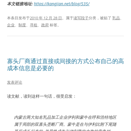
本文链接地址:
https://kangjian.net/blog/535/
本条目发布于
2010 年 12 月 28 日
。属于
读写段子
分类，被贴了
乳品
、
企业
、
制度
、
寻租
、
政府
标签。
寡头厂商通过直接或间接的方式公布自己的高
成本信息是必要的
发表评论
读文献，读到这样一句话，很受启发：
内蒙古两大知名乳品加工企业伊利和蒙牛在呼和浩特地区
属于局部的双寡头垄断厂商。蒙牛是在与伊利比附下尾随