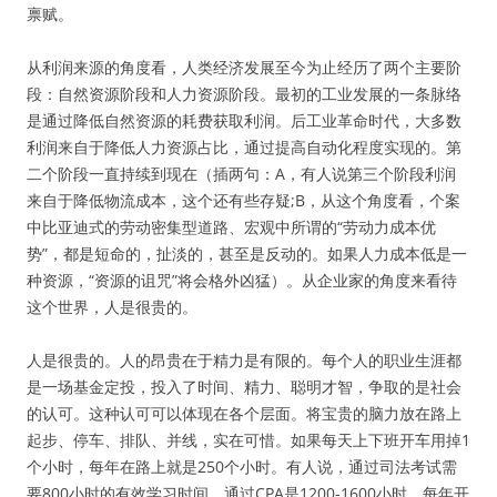
禀赋。
从利润来源的角度看，人类经济发展至今为止经历了两个主要阶
段：自然资源阶段和人力资源阶段。最初的工业发展的一条脉络
是通过降低自然资源的耗费获取利润。后工业革命时代，大多数
利润来自于降低人力资源占比，通过提高自动化程度实现的。第
二个阶段一直持续到现在（插两句：A，有人说第三个阶段利润
来自于降低物流成本，这个还有些存疑;B，从这个角度看，个案
中比亚迪式的劳动密集型道路、宏观中所谓的“劳动力成本优
势”，都是短命的，扯淡的，甚至是反动的。如果人力成本低是一
种资源，“资源的诅咒”将会格外凶猛）。从企业家的角度来看待
这个世界，人是很贵的。
人是很贵的。人的昂贵在于精力是有限的。每个人的职业生涯都
是一场基金定投，投入了时间、精力、聪明才智，争取的是社会
的认可。这种认可可以体现在各个层面。将宝贵的脑力放在路上
起步、停车、排队、并线，实在可惜。如果每天上下班开车用掉1
个小时，每年在路上就是250个小时。有人说，通过司法考试需
要800小时的有效学习时间，通过CPA是1200-1600小时。每年开