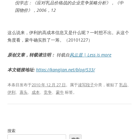
倪学志：《应对乳品价格战的企业竞争策略分析》，《中
国物价》，2006，12
这么说来，伊利的高成本信息又是什么呢？一时想不出。从这个
角度看，蒙牛确实胜了一筹。（20101227）
原创文章，转载请注明：
转载自
风云居 | Less is more
本文链接地址:
https://kangjian.net/blog/533/
本条目发布于
2010 年 12 月 27 日
。属于
读写段子
分类，被贴了
乳品
、
伊利
、
寡头
、
成本
、
竞争
、
蒙牛
标签。
搜索