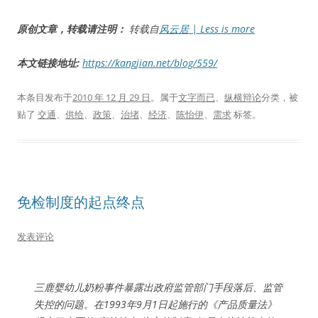
原创文章，转载请注明：
转载自
风云居 | Less is more
本文链接地址:
https://kangjian.net/blog/559/
本条目发布于
2010 年 12 月 29 日
。属于
文字而已
、
纵横辩论
分类，被
贴了
交通
、
供给
、
政策
、
治堵
、
经济
、
陈怡伊
、
需求
标签。
免检制度的起点终点
发表评论
三鹿婴幼儿奶粉事件暴露出政府监管部门手段落后、监管
失控的问题。在1993年9月1日起施行的《产品质量法》