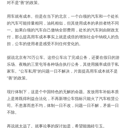
对不是“善”的政策。
用车就有成本。但是在当下的北京，一个白领的汽车和一个处长
的汽车可能排量相同，油耗相似，但其使用成本的承担者绝不同
一。如果白领的汽车自己缴纳全部费用，处长的汽车则由财政支
付，那么提高用车成本事实上就是成倍的增加社会中纳税人的负
担，公车的使用者是感受不到任何变化的。
据说北京有70万公车。这些公车出了完成公务，还要在假日的游
乐场、夜晚的三里屯等各种场合执行公务，其使用频率成倍于私
家车。“公车私用”的问题一日不解决，片面提高用车成本就不是
“善”的政策。
现行体制下，这是个中国特色的无解的命题。发放用车补贴本质
上是将既得利益合法化，不再新增公车指标只能火了汽车租赁公
司。不患寡而患不均，体制一日不改，问题一日不解，矛盾一日
不除。
再说就太远了。就事论事的探讨如是，希望能抛砖引玉。