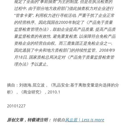
规定了全面的“事前抽查”为主的制度, 但是在执法检查的
过程中, 由于部分地方政府部门借此抽查权力对企业进行
“管拿卡要”, 利用权力进行寻租活动, 严重干扰了企业正常
的经营秩序。因此我国在2000年制定了《产品免于质量
监督检查管理办法》, 鼓励企业提高产品质量, 提高产品质
量监督检查的有效性, 避免重复检查, 以保障符合免检产品
资格企业的经营自由权。而三鹿集团正是免检企业之一,
因此逃脱了中央和地方质检部门的持续性监管。2008年9
月18日, 国家质检总局决定对《产品免于质量监督检查管
理办法》予以废止。
摘自：刘德海,屈立波，《乳品安全:基于离散变量逆向选择的分
析》，《商业研究》，2010.1
20101227
原创文章，转载请注明：
转载自
风云居 | Less is more