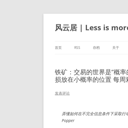
跳
至
正
风云居 | Less is mor
文
首页
RSS
存档
关于
铁矿：交易的世界是“概率
损放在小概率的位置 每周观察
发表评论
弄懂如何在不完全信息条件下采取行动是
Popper