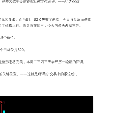
格大概率会朝着相反的方向运动。——Al Brooks
来的尤其显眼。而当B1、B2又失败了两次，今日收盘反而是收
阻挡了价格上行。收盘收在这里，今天的多头占据主导。
.5个价位。
个目标位是820。
盘整形态将完美，本周二三四三天会经历一轮新的回调。
的关键位置。——这就是所谓的“交易中的紧迫感”。