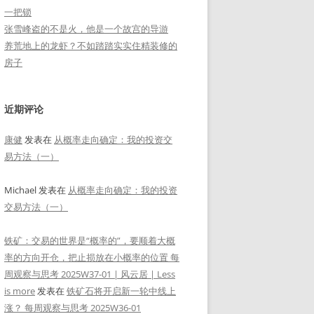
一把锁
张雪峰盗的不是火，他是一个故宫的导游
养荒地上的龙虾？不如踏踏实实住精装修的
房子
近期评论
康健
发表在
从概率走向确定：我的投资交
易方法（一）
Michael
发表在
从概率走向确定：我的投资
交易方法（一）
铁矿：交易的世界是“概率的”，要顺着大概
率的方向开仓，把止损放在小概率的位置 每
周观察与思考 2025W37-01 | 风云居 | Less
is more
发表在
铁矿石将开启新一轮中线上
涨？ 每周观察与思考 2025W36-01