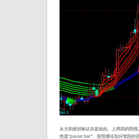
从大的级别验证亦是如此。上周四的阳线
然是“pause bar”。按照缠论划分