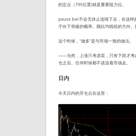
的定点（795位置)就是重要阻力位。
pause bar不会无休止连续下去，在
于向下突破的概率。顾比均线组的方向、
这个时候，“做多”是与市场一致的做法。
——当然，上涨只考虑卖，只有下跌才考
仓之后。任何时候都不该追着市场走。
日内
今天日内的开仓点在这里：