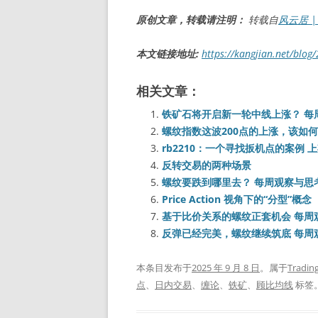
原创文章，转载请注明：
转载自
风云居 | L
本文链接地址:
https://kangjian.net/blog
相关文章：
铁矿石将开启新一轮中线上涨？ 每周观
螺纹指数这波200点的上涨，该如何
rb2210：一个寻找扳机点的案例 上期
反转交易的两种场景
螺纹要跌到哪里去？ 每周观察与思考Y
Price Action 视角下的“分型”概念
基于比价关系的螺纹正套机会 每周观
反弹已经完美，螺纹继续筑底 每周观
本条目发布于
2025 年 9 月 8 日
。属于
Tradin
点
、
日内交易
、
缠论
、
铁矿
、
顾比均线
标签