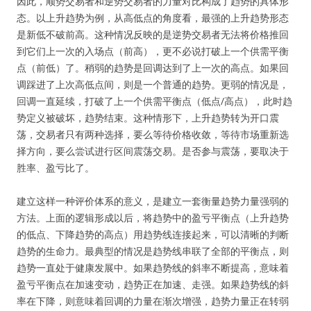
因此，顺势交易者和逆势交易者的力量对比构成了趋势的具体形
态。以上升趋势为例，从高低点的角度看，最强的上升趋势形态
是新低不破前高。这种情况反映的是逆势交易者无法将价格推回
到它们上一次的入场点（前高），更不必说打破上一个供需平衡
点（前低）了。稍弱的趋势是回调达到了上一次的高点。如果回
调踩进了上次高低点间，则是一个普通的趋势。更弱的情况是，
回调一直延续，打破了上一个供需平衡点（低点/高点），此时趋
势定义被破坏，趋势结束。这种情形下，上升趋势转为开口震
荡，交易者只有两种选择，要么等待价格收敛，等待市场重新选
择方向，要么尝试进行区间震荡交易。是否参与震荡，要取决于
胜率、盈亏比了。
建立这样一种评价体系的意义，是建立一套衡量趋势力量强弱的
方法。上面的逻辑形成以后，将趋势中的盈亏平衡点（上升趋势
的低点、下降趋势的高点）用趋势线连接起来，可以清晰的判断
趋势的生命力。最典型的情况是趋势线串联了全部的平衡点，则
趋势一直处于健康发展中。如果趋势线的斜率不断提高，意味着
盈亏平衡点在加速变动，趋势正在加速、走强。如果趋势线的斜
率在下降，则意味着回调的力量在渐次增强，趋势力量正在转弱