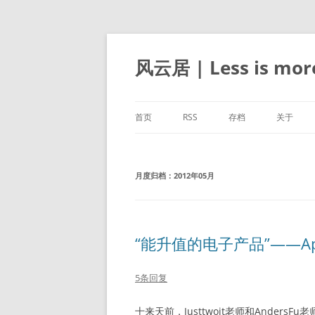
跳
至
正
风云居 | Less is mor
文
首页
RSS
存档
关于
月度归档：
2012年05月
“能升值的电子产品”——App
5条回复
十来天前，Justtwoit老师和AndersF