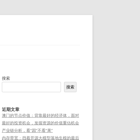
搜索
搜索
近期文章
澳门的节点价值：背靠最好的经济体，面对
最好的投资机会，发掘资源的价值重估机会
产业链分析，看“因”不看“果”
内存带宽：挡着开源大模型落地生根的最后