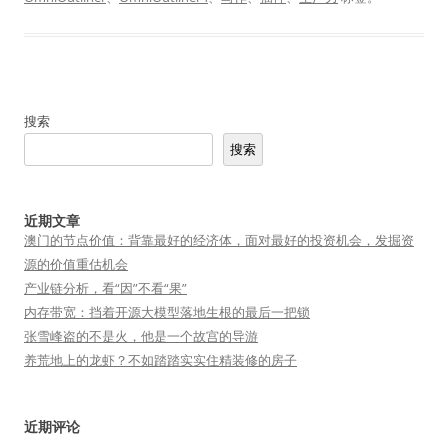
搜索
搜索
近期文章
澳门的节点价值：背靠最好的经济体，面对最好的投资机会，发掘资
源的价值重估机会
产业链分析，看“因”不看“果”
内存带宽：挡着开源大模型落地生根的最后一把锁
张雪峰盗的不是火，他是一个故宫的导游
养荒地上的龙虾？不如踏踏实实住精装修的房子
近期评论