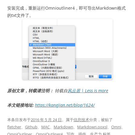
安装完成，重新运行Omnioutliner4，即可导出Markdown格式
的txt文件了。
原创文章，转载请注明：
转载自
风云居 | Less is more
本文链接地址:
https://kangjian.net/blog/1624/
本条目发布于
2016 年 5 月 24 日
。属于
信息技术
分类，被贴了
fletcher
、
Github
、
MAC
、
Markdown
、
Markdown.ooxsl
、
Omni
、
OmniOutliner
、
OmniOutliner4
、
写作
、
插件
、
生产力
标签。