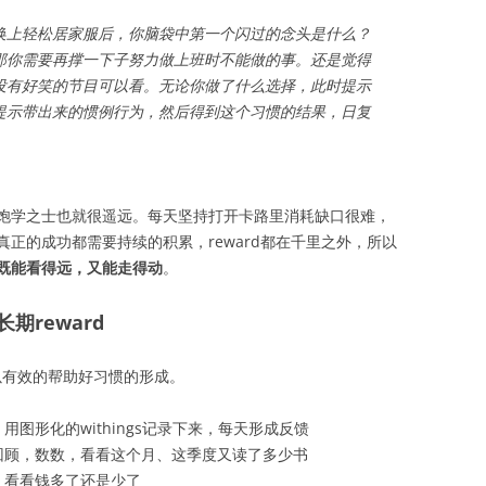
换上轻松居家服后，你脑袋中第一个闪过的念头是什么？
那你需要再撑一下子努力做上班时不能做的事。还是觉得
没有好笑的节目可以看。无论你做了什么选择，此时提示
提示带出来的惯例行为，然后得到这个习惯的结果，日复
饱学之士也就很遥远。每天坚持打开卡路里消耗缺口很难，
正的成功都需要持续的积累，reward都在千里之外，所以
既能看得远，又能走得动
。
reward
可以有效的帮助好习惯的形成。
图形化的withings记录下来，每天形成反馈
回顾，数数，看看这个月、这季度又读了多少书
，看看钱多了还是少了