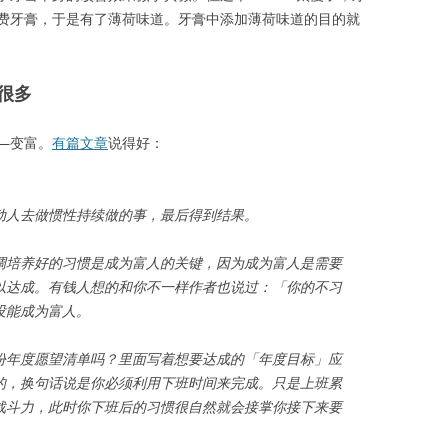
费牙膏，于是有了薄荷味道。牙膏中添加薄荷味道的目的就
很多
—变富。
有篇文章
说得好：
动人去做惯性持续做的事，最后得到结果。
调培养好的习惯是成为富人的关键，因为成为富人是需要
以达成。有钱人想的和你不一样作者也说过：「你的不习
没能成为富人。
份年度愿望清单吗？里面写着想要达成的「年度目标」应
行的，换句话说是你必须利用下班时间来完成。只是上班累
战斗力，此时你下班后的习惯很自然就会接掌你接下来要