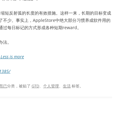
化，缩短反射弧的长度的有效措施。这样一来，长期的目标变成
少。事实上，AppleStore中绝大部分习惯养成软件用的
过每日标记的方式形成各种短期reward。
办法。
ess is more
/1385/
而已
分类，被贴了
GTD
、
个人管理
、
生活
标签。