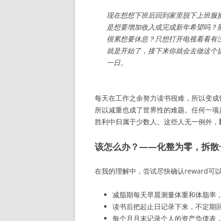
现在想想下班后回到家里脱下上班服
是想要增加收入或完成新年希望吗？
很累想要休息？只想打开电视看看有
就是开始了，接下来你就会去做这个
一日。
每天在工作之余努力读书很难，所以变成
所以减重也成了世界性的难题。任何一项真
胜利中归属于少数人。这些人无一例外，
该怎么办？——化整为零，拆散长期
在我的理解中，尝试尽快确认reward
减脂期每天早晨测量体重和体脂率，用
读书后把起止日记录下来，不定期
每个月月末记录个人的资产负债表