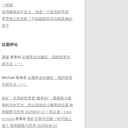
一把锁
张雪峰盗的不是火，他是一个故宫的导游
养荒地上的龙虾？不如踏踏实实住精装修的
房子
近期评论
康健
发表在
从概率走向确定：我的投资交
易方法（一）
Michael
发表在
从概率走向确定：我的投资
交易方法（一）
铁矿：交易的世界是“概率的”，要顺着大概
率的方向开仓，把止损放在小概率的位置 每
周观察与思考 2025W37-01 | 风云居 | Less
is more
发表在
铁矿石将开启新一轮中线上
涨？ 每周观察与思考 2025W36-01