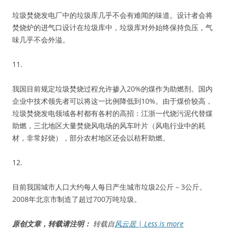
垃圾焚烧发电厂中的垃圾库几乎不会有难闻的味道。设计者会将
焚烧炉的进气口设计在垃圾库中，垃圾库对外始终保持负压，气
味几乎不会外溢。
11.
我国目前规定垃圾焚烧过程允许掺入20%的煤作为助燃剂。国内
企业中技术领先者可以将这一比例降低到10%。由于煤价较高，
垃圾焚烧发电领域各村都有各村的高招：江浙一代烧污泥代替煤
助燃，三北地区大量焚烧风电场的风车叶片（风电行业中的耗
材，非常好烧），部分农村地区还会以秸秆助燃。
12.
目前我国城市人口大约每人每日产生城市垃圾2公斤－3公斤。
2008年北京市制造了超过700万吨垃圾。
原创文章，转载请注明：
转载自
风云居 | Less is more