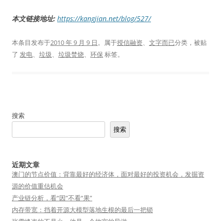
本文链接地址:
https://kangjian.net/blog/527/
本条目发布于
2010 年 9 月 9 日
。属于
授信融资
、
文字而已
分类，被贴
了
发电
、
垃圾
、
垃圾焚烧
、
环保
标签。
搜索
搜索
近期文章
澳门的节点价值：背靠最好的经济体，面对最好的投资机会，发掘资
源的价值重估机会
产业链分析，看“因”不看“果”
内存带宽：挡着开源大模型落地生根的最后一把锁