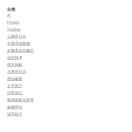
分类
AI
Fitness
Trading
上期所日志
交易员读林彪
从概率走向确定
信息技术
四方转帖
大商所日志
授信融资
文字而已
日常琐记
每周观察与思考
纵横辩论
读写段子