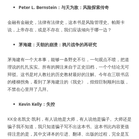
Peter L. Bernstein：与天为敌：风险探索传奇
金融有金融史，法律有法律史，这本书是风险管理史。帕斯卡
说，上帝存在，或是不存在，我们应该倾向于哪一边？
茅海建：天朝的崩溃：鸦片战争的再研究
茅海建有一个大本事，能够一条野史不引，一句观点不喷，把道
理说的扎扎实实。所有的脚注来自于正史旧档，一个个结论无可
辩驳。这书是对人教社的历史教材最好的注解。今年在三联书店
的楼梯拐角，看到了茅海建注的《我史》，煌煌巨制顺利出版，
不禁在心里拜了几拜。
Kevin Kelly：失控
KK全名凯文·凯利，有人说他是大师，有人说他是骗子。大师还是
骗子我不知道，我只知道骗子写不出这本书。这本书比内容更值
得注意的是，其中文译本的引进、翻译、出版的过程，完全是互