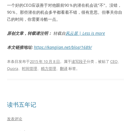
一个好的CEO应该善于对他眼前90％的潜在机会说"不"。没错，
90％。那些潜在的机会多半都看着不错，很有意思。但事关你自
己的时间，你需要冷酷一点。
原创文章，转载请注明：
转载自
风云居 | Less is more
本文链接地址:
https://kangjian.net/blog/1689/
本条目发布于
2015 年 10 月 8 日
。属于
读写段子
分类，被贴了
CEO
、
Quora
、
时间管理
、
精力管理
、
翻译
标签。
读书五年记
发表评论