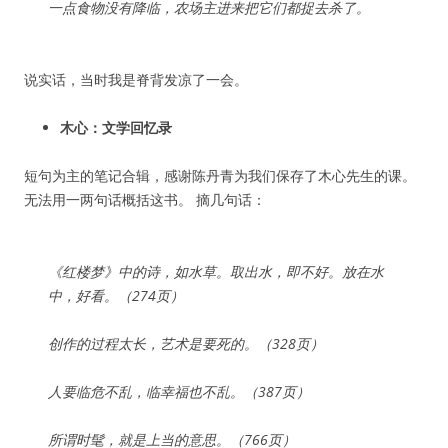
一点食物没有降临，农场主进来把它们都捉去杀了。
说实话，当时我是脊背发凉了一会。
木心：文学回忆录
短句为主的笔记合辑，感谢陈丹青为我们保存了木心先生的课。
无法用一两句话概括这书。 摘几句话：
《红楼梦》中的诗，如水草。取出水，即不好。放在水
中，好看。（274页）
创作的过程太长，艺术是要死的。（328页）
人要临危不乱，临幸福也不乱。（387页）
所谓时髦，就是上当的意思。（766页）