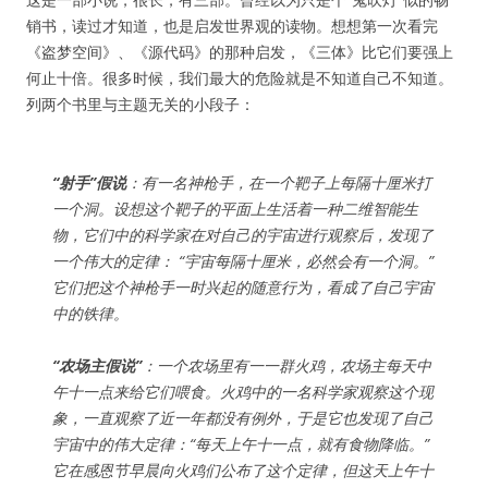
销书，读过才知道，也是启发世界观的读物。想想第一次看完
《盗梦空间》、《源代码》的那种启发，《三体》比它们要强上
何止十倍。很多时候，我们最大的危险就是不知道自己不知道。
列两个书里与主题无关的小段子：
“射手”假说
：有一名神枪手，在一个靶子上每隔十厘米打
一个洞。设想这个靶子的平面上生活着一种二维智能生
物，它们中的科学家在对自己的宇宙进行观察后，发现了
一个伟大的定律： “宇宙每隔十厘米，必然会有一个洞。”
它们把这个神枪手一时兴起的随意行为，看成了自己宇宙
中的铁律。
“农场主假说”
：一个农场里有一一群火鸡，农场主每天中
午十一点来给它们喂食。火鸡中的一名科学家观察这个现
象，一直观察了近一年都没有例外，于是它也发现了自己
宇宙中的伟大定律：“每天上午十一点，就有食物降临。”
它在感恩节早晨向火鸡们公布了这个定律，但这天上午十