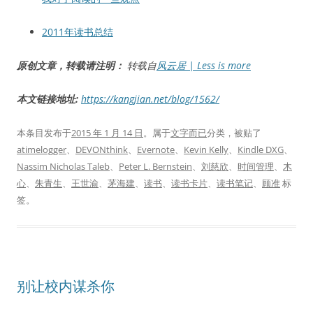
2011年读书总结
原创文章，转载请注明：
转载自
风云居 | Less is more
本文链接地址:
https://kangjian.net/blog/1562/
本条目发布于
2015 年 1 月 14 日
。属于
文字而已
分类，被贴了
atimelogger
、
DEVONthink
、
Evernote
、
Kevin Kelly
、
Kindle DXG
、
Nassim Nicholas Taleb
、
Peter L. Bernstein
、
刘慈欣
、
时间管理
、
木
心
、
朱青生
、
王世渝
、
茅海建
、
读书
、
读书卡片
、
读书笔记
、
顾准
标
签。
别让校内谋杀你