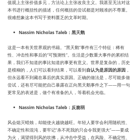
值观上主张价值多元，方法论上主张改良主义。我甚至无法对这
本书进行概括性的描述，任何概括的尝试都是对顾准的不尊重。
很难想象这本书写于资料匮乏的文革时期。
Nassim Nicholas Taleb：黑天鹅
这是一本有关世界观的书籍。“黑天鹅”事件有三个特征：稀有
性、冲击性和事后的“可预测性”。生活是少数重大事件的累积结
果，我们不知道的事比知道的事更有意义。世界是复杂的，历史
是模糊的，人们可以看到结果，可以看到
自认为是原因的原因
，
但永远看不到藏在幕后的真实原因。正确的做法是，尽可能多做
尝试，还有尽可能把自己暴露在正向黑天鹅事件之下——用一句
更常见的表述是，做个有准备的人，等着机会光临。
Nassim Nicholas Taleb：反脆弱
风会熄灭蜡烛，却能使火越烧越旺。年轻人要学会利用随机性、
不确定性和混沌，要牢记“杀不死我的只会令我更强大”——要成
为火，渴望得到风的吹拂，从冲击中受益，在风险、不确定性、