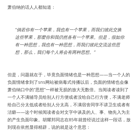
萧伯纳的话人人都知道：
“倘若你有一个苹果，我也有一个苹果，而我们彼此交换
这些苹果，那麼你和我仍然各有一个苹果。但是，假如你
有一种思想，我也有一种思想，而我们彼此交流这些思
想，那么，我们每个人将会有两种思想。”
但是，问题就在于，毕竟负面情绪也是一种思想——当一个人的
负面情绪拿到了sns网站被病毒式传播以后，负面的情绪也会像
萧伯纳口中的“思想”一样被无损的放大无数倍。当阅读者读到了
一个人不满辅导员给别人行方便或者没给自己行方便，不满老师
给自己分太低或者给别人分太高，不满宿舍同学不讲卫生或者有
洁癖——这个时候阅读者会对文字中谈及的人、事、物先入为主
的产生负面印象。胡耀邦同志在85年就曾经说过这样一段话，放
到现在依然显得精辟，说的就是这个意思：