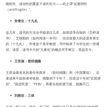
随机性、波动性的覆盖下成长壮大——此之谓“反脆弱性
（antifragile）”。
朱青生：十九札
这几年，读书的方法论书籍读过几本，如胡适等合辑的《怎样读
书》、艾德勒的《如何阅读一本书》，但启发最大的还是朱青生
的《十九札》。作者是个美学教授，书中辑录了与学生的一些通
信。读罢，读书卡片的“元素化”的概念牢牢树立，受益至今。
王世渝：曾经德隆
王世渝最有名的著作有两本，《曾经德隆》和《中国重组》。后
者读来不如前者有收获。德隆倒下十年了，回首这十年的“宏观调
控”、“国进民退”、“PE热”，再看当初的唐万新，扼腕不已。
刘慈欣：三体
这是一部小说，很长，有三部。曾经以为只是个“鬼吹灯”似的畅