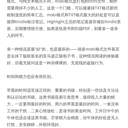
格式。与纯文本格式不同，mobi格式是打包的html文件，制作
需要用掉不少的人工。这是一个门槛，可以规避掉TXT格式那些
粗制滥造的简单汇总。mobi格式和TXT格式最大的好处是可以直
接用Kindle标注笔记。Highlight之后的笔记直接存储在Kindle里
面，后期整理很方便。如果是纸质书和扫描PDF，则要多一道录
入的环节。
有一种情况是最“好”的，也是最坏的——很多mobi格式文件甚至
是去掉了版权签名的亚马逊正版电子书，这种情况阅读的体验最
好，但毫无疑问这是一种赤裸裸的、无底线的盗版行为。
时间和精力也应有所区别。
早晨的时间适宜读正经的、重要的书籍，特别是一些涉及方法论
和认识论的书籍。这类书籍容易引发思考，值得投入大量的精
力，一定要用最好的时间。周六的早晨是最好的时间，一来没有
工作的干扰，二来心情放松，是读书的黄金时间。工作日中午的
午休也适合读这类书籍。尽管精力会稍差，但午休的好处是无人
打扰，安安静静，外部环境好。