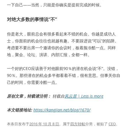
一下自己——当然，只能是你确实是提前完成的时候。
对绝大多数的事情说“不”
你是老大，眼前总会有很多看起来不错的机会。你越是成功人
士，你面前的机会往往也就越有趣。不要踩进说“可以”的陷阱。
考虑要不要出席一个邀请你的会议时，板着脸冷酷一点。同样
地，聚会、论坛、演讲、内部汇报，全都一样。
一个好的CEO应该善于对他眼前90％的潜在机会说“不”。没错，
90％。那些潜在的机会多半都看着不错，很有意思。但事关你自
己的时间，你需要冷酷一点。
原创文章，转载请注明：
转载自
风云居 | Less is more
本文链接地址:
https://kangjian.net/blog/1670/
本条目发布于
2016 年 10 月 8 日
。属于
四方转帖
分类，被贴了
CEO
、