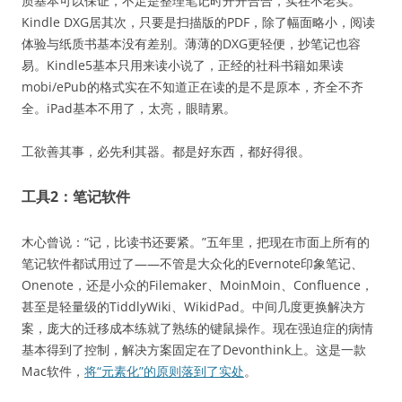
质基本可以保证，不足是整理笔记时开开合合，实在不老实。
Kindle DXG居其次，只要是扫描版的PDF，除了幅面略小，阅读
体验与纸质书基本没有差别。薄薄的DXG更轻便，抄笔记也容
易。Kindle5基本只用来读小说了，正经的社科书籍如果读
mobi/ePub的格式实在不知道正在读的是不是原本，齐全不齐
全。iPad基本不用了，太亮，眼睛累。
工欲善其事，必先利其器。都是好东西，都好得很。
工具2：笔记软件
木心曾说：“记，比读书还要紧。”五年里，把现在市面上所有的
笔记软件都试用过了——不管是大众化的Evernote印象笔记、
Onenote，还是小众的Filemaker、MoinMoin、Confluence，
甚至是轻量级的TiddlyWiki、WikidPad。中间几度更换解决方
案，庞大的迁移成本练就了熟练的键鼠操作。现在强迫症的病情
基本得到了控制，解决方案固定在了Devonthink上。这是一款
Mac软件，
将“元素化”的原则落到了实处
。