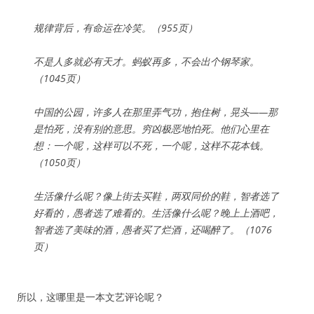
规律背后，有命运在冷笑。（955页）
不是人多就必有天才。蚂蚁再多，不会出个钢琴家。
（1045页）
中国的公园，许多人在那里弄气功，抱住树，晃头——那
是怕死，没有别的意思。穷凶极恶地怕死。他们心里在
想：一个呢，这样可以不死，一个呢，这样不花本钱。
（1050页）
生活像什么呢？像上街去买鞋，两双同价的鞋，智者选了
好看的，愚者选了难看的。生活像什么呢？晚上上酒吧，
智者选了美味的酒，愚者买了烂酒，还喝醉了。（1076
页）
所以，这哪里是一本文艺评论呢？