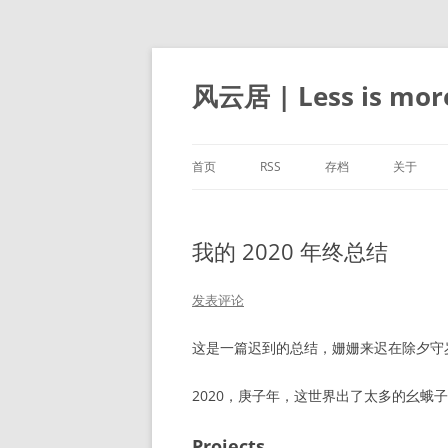
跳
至
正
风云居 | Less is mor
文
首页
RSS
存档
关于
我的 2020 年终总结
发表评论
这是一篇迟到的总结，姗姗来迟在除夕守
2020，庚子年，这世界出了太多的幺蛾
Projects