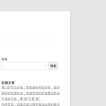
搜索
搜索
近期文章
澳门的节点价值：背靠最好的经济体，面对
最好的投资机会，发掘资源的价值重估机会
产业链分析，看“因”不看“果”
内存带宽：挡着开源大模型落地生根的最后