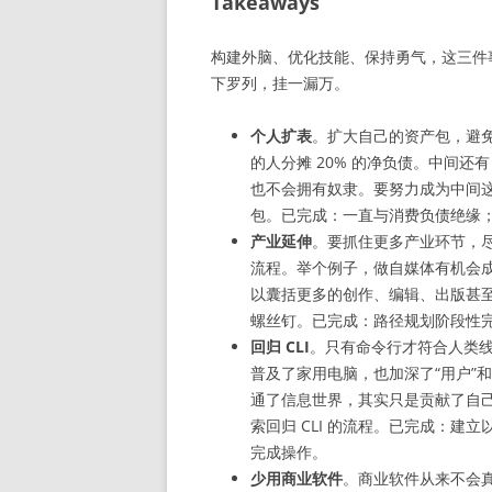
Takeaways
构建外脑、优化技能、保持勇气，这三件
下罗列，挂一漏万。
个人扩表
。扩大自己的资产包，避免消
的人分摊 20% 的净负债。中间还
也不会拥有奴隶。要努力成为中间这
包。已完成：一直与消费负债绝缘
产业延伸
。要抓住更多产业环节，
流程。举个例子，做自媒体有机会
以囊括更多的创作、编辑、出版甚
螺丝钉。已完成：路径规划阶段性完
回归 CLI
。只有命令行才符合人类线性
普及了家用电脑，也加深了“用户”和
通了信息世界，其实只是贡献了自己
索回归 CLI 的流程。已完成：建立
完成操作。
少用商业软件
。商业软件从来不会