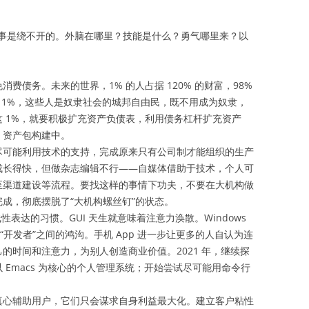
事是绕不开的。外脑在哪里？技能是什么？勇气哪里来？以
费债务。未来的世界，1% 的人占据 120% 的财富，98%
有 1%，这些人是奴隶社会的城邦自由民，既不用成为奴隶，
 1%，就要积极扩充资产负债表，利用债务杠杆扩充资产
；资产包构建中。
尽可能利用技术的支持，完成原来只有公司制才能组织的生产
成长得快，但做杂志编辑不行——自媒体借助于技术，个人可
至渠道建设等流程。要找这样的事情下功夫，不要在大机构做
成，彻底摆脱了“大机构螺丝钉”的状态。
表达的习惯。GUI 天生就意味着注意力涣散。Windows
“开发者”之间的鸿沟。手机 App 进一步让更多的人自认为连
的时间和注意力，为别人创造商业价值。2021 年，继续探
以 Emacs 为核心的个人管理系统；开始尝试尽可能用命令行
真心辅助用户，它们只会谋求自身利益最大化。建立客户粘性