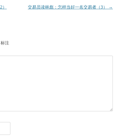
2）
交易员读林彪：怎样当好一名交易者（3）
→
标注