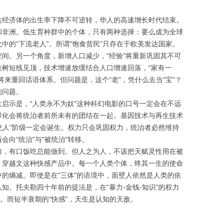
达经济体的出生率下降不可逆转，华人的高速增长时代结束。
和非洲。低生育种群中的个体，只有两种选择：要么成为全球
中的“下流老人”。所谓“饱食贫民”只存在于欧美发达国家。
间。另一个角度，新增人口减少，“经验”将重新巩固其不可
技树短线见顶，技术增速放缓结合人口增速回落，“家有一
将来重回话语体系。但问题是，这个“老”，凭什么去当“宝”？
的问题。
启示是，“人类永不为奴”这种科幻电影的口号一定会在不远
球化会将统治者前所未有的团结在一起。基因技术与再生技术
天龙人”阶级一定会诞生。权力只会巩固权力，统治者必然维持
向“统治”与“被统治”转移。
难，有口饭吃总能做到。但人之为人，不该把天赋灵性用在被
、穿越文这种快感产品中。每一个人类个体，终其一生的使命
的熵减。即使是在“三体”的语境中，面壁人依然是人类的依
知。托夫勒四十年前的提法是，在“暴力-金钱-知识”的权力
源。而短半衰期的“快感”，天生是认知的天敌。