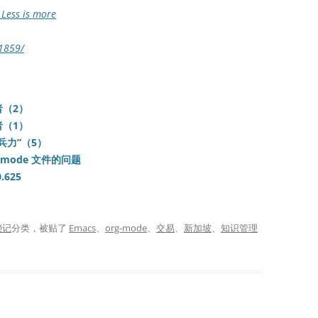
ess is more
/1859/
（2）
（1）
兵力”（5）
-mode 文件的问题
.625
琐记
分类，被贴了
Emacs
、
org-mode
、
交易
、
新加坡
、
知识管理