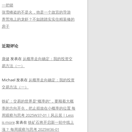
一把锁
张雪峰盗的不是火，他是一个故宫的导游
养荒地上的龙虾？不如踏踏实实住精装修的
房子
近期评论
康健
发表在
从概率走向确定：我的投资交
易方法（一）
Michael
发表在
从概率走向确定：我的投资
交易方法（一）
铁矿：交易的世界是“概率的”，要顺着大概
率的方向开仓，把止损放在小概率的位置 每
周观察与思考 2025W37-01 | 风云居 | Less
is more
发表在
铁矿石将开启新一轮中线上
涨？ 每周观察与思考 2025W36-01