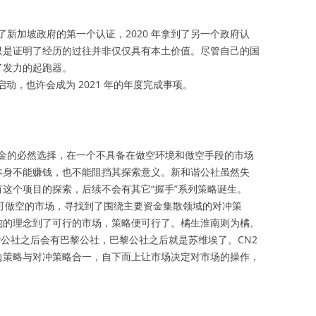
拿到了新加坡政府的第一个认证，2020 年拿到了另一个政府认
只是证明了经历的过往并非仅仅具有本土价值。尽管自己的国
了发力的起跑器。
动，也许会成为 2021 年的年度完成事项。
金的必然选择，在一个不具备在做空环境和做空手段的市场
本身不能赚钱，也不能阻挡其探索意义。新和谐公社虽然失
这个项目的探索，后续不会有其它“握手”系列策略诞生。
可做空的市场，寻找到了围绕主要资金集散领域的对冲策
纯的理念到了可行的市场，策略便可行了。橘生淮南则为橘。
公社之后会有巴黎公社，巴黎公社之后就是苏维埃了。CN2
边策略与对冲策略合一，自下而上让市场决定对市场的操作，