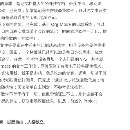
们的原罪。笔记文档是人生的外挂存档、外接显卡、移动硬
绑架。已完成：新增笔记完全摆脱商业软件，只以纯文本及类
是采取通用的 URL 地址注记。
逝的光阴。已完成：基于 Org-Mode 的日志系统，可以
某日的日程安排或某个会议的笔记；时间管理软件一元化；摆
括苹果和谷歌的一方软件）。
文本文件等要素在生活中的比例越来越大，电子设备的硬件需求
业设计因素，一个树莓派已经可以满足每日办公需求。骁龙
是基本冗余了。任意一个本地设备再加一个入门级的 VPS，基本就
Emacs 的文本工作流，显著压降了各类电子设备硬件需求。
是算法用我。我不是肉鸡，我是吃鸡的食客。远离一切基于算
/淘宝/微信订阅号。已完成：通过 RSS 推送获取信息；海
的随机性；阅读清单自主制定，不参考算法推荐。
了数学不等于有了一切，但数学验证过不去，则什么都不会
的算法，获取市场深度信息；以及，前述的 Project
康，思想自由，人格独立
。