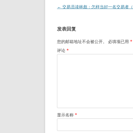
文
←
交易员读林彪：怎样当好一名交易者（
章
导
发表回复
航
您的邮箱地址不会被公开。
必填项已用
*
评论
*
显示名称
*