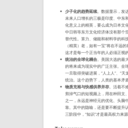
少子化的趋势延续
。数据显示，发
未来人口增长的三极是印度、中东
化意义上的精英，要么成为日本文化
中日韩等东方文化经济体没有那个空
替代性。算力、储能和材料学的科
（精英）老，如有一宝”将在不远的
这才是每一个正当年的人必须正视
统治的全球化耦合
。美国大选的最大
的将来成为现实中的广泛主张。全
一旦取得突破进展，“人上人”、“
统治。这个趋势下，人类的基本矛盾会
物质充裕与快感供养并存
。活着不
剪掉气口的短视频上，用在种田文
之一，永远是神经元的优化、头脑中
靠。其中的隐喻，还是要不断提升认
三阶段中，“知识”才是最高权力来