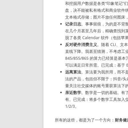
和挖掘用户数据是各类“印象笔记”
盘，决不能被私有格式和商业软件
文本格式存储；图片不放任何图床，而
记录日志
。事事留痕，为的是不背叛飞
在几个月甚至几年后，精确查找到
脱了各类 Calendar 软件（包
反对硬件消费主义
。随着 CLI、
直线下降。我甚至猜测，不考虑工
845/855/865 的算力已经算
可以满足日常所需。已完成：基于 
远离算法
。算法要为我所用，而不
法的产品，包括但不限于：抖音/头条
量关注社交媒体的账号重获算法下
亲近数学
。数学是一切的基础。有
有。已完成：将多个数学工具加入交易
1/2/3。
所有的这些，都是为了一个方向：
财务健