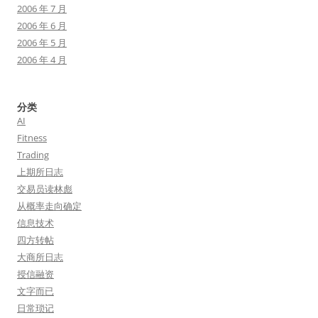
2006 年 7 月
2006 年 6 月
2006 年 5 月
2006 年 4 月
分类
AI
Fitness
Trading
上期所日志
交易员读林彪
从概率走向确定
信息技术
四方转帖
大商所日志
授信融资
文字而已
日常琐记