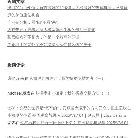
近期文章
澳门的节点价值：背靠最好的经济体，面对最好的投资机会，发掘资
源的价值重估机会
产业链分析，看“因”不看“果”
内存带宽：挡着开源大模型落地生根的最后一把锁
张雪峰盗的不是火，他是一个故宫的导游
养荒地上的龙虾？不如踏踏实实住精装修的房子
近期评论
康健
发表在
从概率走向确定：我的投资交易方法（一）
Michael
发表在
从概率走向确定：我的投资交易方法（一）
铁矿：交易的世界是“概率的”，要顺着大概率的方向开仓，把止损放在
小概率的位置 每周观察与思考 2025W37-01 | 风云居 | Less is more
发表在
铁矿石将开启新一轮中线上涨？ 每周观察与思考 2025W36-01
铁矿石将开启新一轮中线上涨？ 每周观察与思考 2025W36-01 | 风云