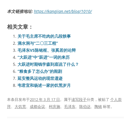
本文链接地址:
https://kangjian.net/blog/1010/
相关文章：
关于毛主席不吃肉的几段轶事
滴水洞与“二〇三工程”
毛泽东VS陈铭枢、张奚若的论辩
“大跃进”中“跃进”一词的来历
大跃进时期钱学森到底说了什么？
“粮食多了怎么办”的闹剧
延安整风运动的现世遗迹
韦君宜和杨述一家的饥荒岁月
本条目发布于
2012 年 3 月 17 日
。属于
读写段子
分类，被贴了
个人崇
拜
、
大饥荒
、
成都会议
、
柯庆施
、
毛泽东
、
陈伯达
、
陶铸
标签。