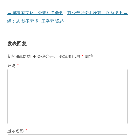
文
←
苹果有文化，外来和尚会念
刘少奇评论毛泽东，叹为观止
→
章
经：从“斜玉旁”和“王字旁”说起
导
航
发表回复
您的邮箱地址不会被公开。
必填项已用
*
标注
评论
*
显示名称
*