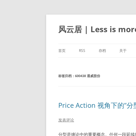
跳
至
正
风云居 | Less is mor
文
首页
RSS
存档
关于
标签归档：
600438 通威股份
Price Action 视角下的“
发表评论
分型是缠论中的重要概念。任何一段延续