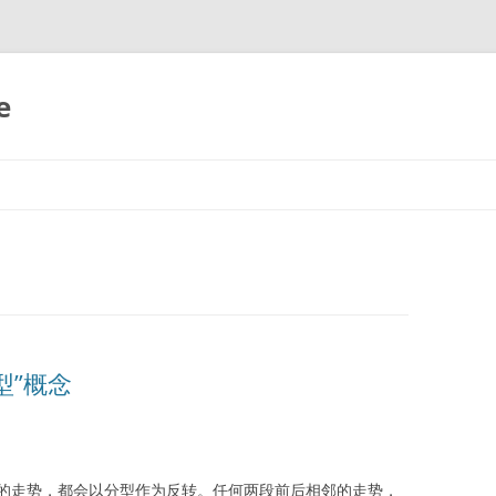
e
分型”概念
的走势，都会以分型作为反转。任何两段前后相邻的走势，