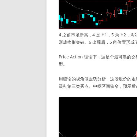
4 之前市场新高，4 是 H1，5 为 H
形成楔形突破。6 出现后，5 的位置形
Price Action 理论下，这是个最
型。
用缠论的视角做走势分析，这段股价的走
级别第三类买点。中枢区间狭窄，预示后