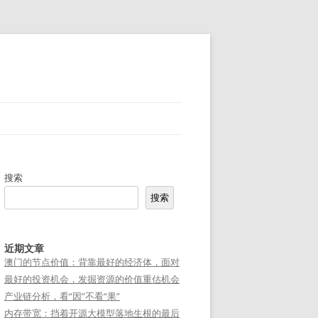
搜索
搜索
近期文章
澳门的节点价值：背靠最好的经济体，面对
最好的投资机会，发掘资源的价值重估机会
产业链分析，看“因”不看“果”
内存带宽：挡着开源大模型落地生根的最后