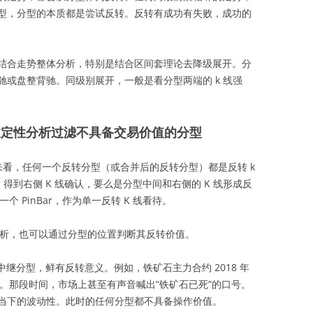
型，分型的本质都是尝试反转。反转有成功有失败，成功的
结合走势整体分析，特别是结合区间套理论去降级展开。分
或盘整背驰。同级别展开，一般是看分型两端的 k 线强
可以通过定性分析过滤不具备交易价值的分型
 bar 的视角来看，任何一个反转分型（或合并后的反转分型）都是反转 k
ar，得到右侧 K 线确认，要么是分型中间和右侧的 K 线形成反
个 PinBar，作为单一反转 K 线看待。
部位置分析，也可以通过分型的位置判断其反转价值。
都是中继分型，鲜有反转意义。例如，铁矿石主力合约 2018 年
 格局。那段时间，市场上甚至有声音喊出“铁矿石已死”的口号。
当下的波动性。此时的任何分型都不具备操作价值。