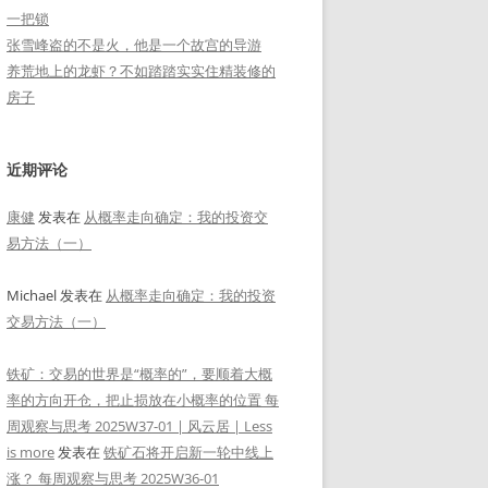
一把锁
张雪峰盗的不是火，他是一个故宫的导游
养荒地上的龙虾？不如踏踏实实住精装修的
房子
近期评论
康健
发表在
从概率走向确定：我的投资交
易方法（一）
Michael
发表在
从概率走向确定：我的投资
交易方法（一）
铁矿：交易的世界是“概率的”，要顺着大概
率的方向开仓，把止损放在小概率的位置 每
周观察与思考 2025W37-01 | 风云居 | Less
is more
发表在
铁矿石将开启新一轮中线上
涨？ 每周观察与思考 2025W36-01