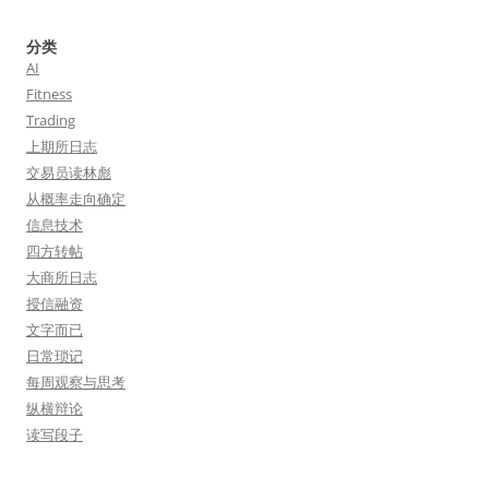
分类
AI
Fitness
Trading
上期所日志
交易员读林彪
从概率走向确定
信息技术
四方转帖
大商所日志
授信融资
文字而已
日常琐记
每周观察与思考
纵横辩论
读写段子