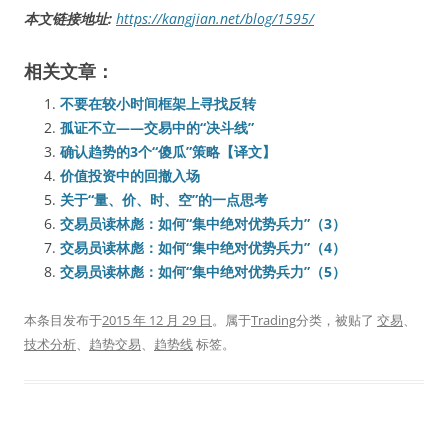
本文链接地址:
https://kangjian.net/blog/1595/
相关文章：
不要在较小时间框架上寻找反转
孤证不立——交易中的“决斗线”
确认趋势的3个“傻瓜”策略【译文】
价值投资中的回撤入场
关于“量、价、时、空”的一点思考
交易员读林彪：如何“集中绝对优势兵力”（3）
交易员读林彪：如何“集中绝对优势兵力”（4）
交易员读林彪：如何“集中绝对优势兵力”（5）
本条目发布于
2015 年 12 月 29 日
。属于
Trading
分类，被贴了
交易
、
技术分析
、
趋势交易
、
趋势线
标签。