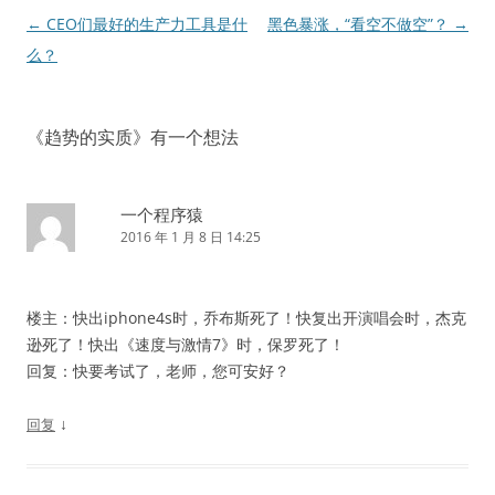
文
←
CEO们最好的生产力工具是什
黑色暴涨，“看空不做空”？
→
章
么？
导
航
《
趋势的实质
》有一个想法
一个程序猿
2016 年 1 月 8 日 14:25
楼主：快出iphone4s时，乔布斯死了！快复出开演唱会时，杰克
逊死了！快出《速度与激情7》时，保罗死了！
回复：快要考试了，老师，您可安好？
↓
回复