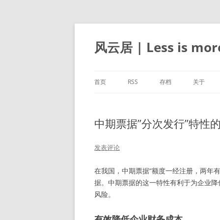
跳
至
正
风云居 | Less is mor
文
首页
RSS
存档
关于
中期票据”分次发行”特性
发表评论
在我国，中期票据“额度一经注册，两年
据。中期票据的这一特性有利于为企业降
风险。
有效降低企业财务成本