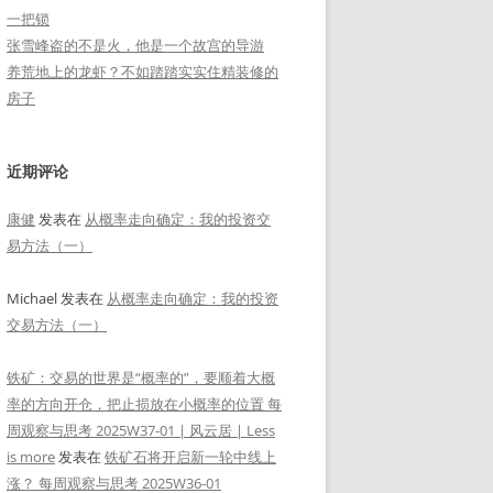
一把锁
张雪峰盗的不是火，他是一个故宫的导游
养荒地上的龙虾？不如踏踏实实住精装修的
房子
近期评论
康健
发表在
从概率走向确定：我的投资交
易方法（一）
Michael
发表在
从概率走向确定：我的投资
交易方法（一）
铁矿：交易的世界是“概率的”，要顺着大概
率的方向开仓，把止损放在小概率的位置 每
周观察与思考 2025W37-01 | 风云居 | Less
is more
发表在
铁矿石将开启新一轮中线上
涨？ 每周观察与思考 2025W36-01