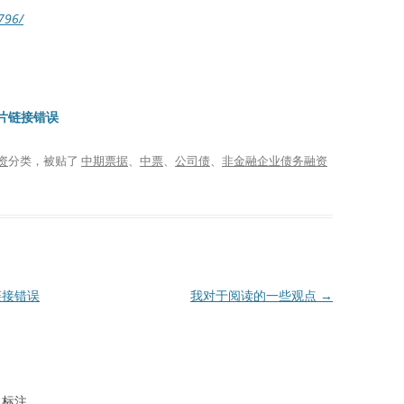
/796/
图片链接错误
资
分类，被贴了
中期票据
、
中票
、
公司债
、
非金融企业债务融资
链接错误
我对于阅读的一些观点
→
标注