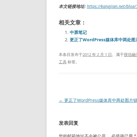
本文链接地址:
https://kangjian.net/blog
相关文章：
中票笔记
更正了WordPress媒体库中两处
本条目发布于
2012 年 2 月 1 日
。属于
授信融
工具
标签。
文
←
更正了WordPress媒体库中两处图片
章
导
发表回复
航
您的邮箱地址不会被公开。
必填项已用
*