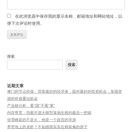
在此浏览器中保存我的显示名称、邮箱地址和网站地址，以
便下次评论时使用。
搜索
搜索
近期文章
澳门的节点价值：背靠最好的经济体，面对最好的投资机会，发掘资
源的价值重估机会
产业链分析，看“因”不看“果”
内存带宽：挡着开源大模型落地生根的最后一把锁
张雪峰盗的不是火，他是一个故宫的导游
养荒地上的龙虾？不如踏踏实实住精装修的房子