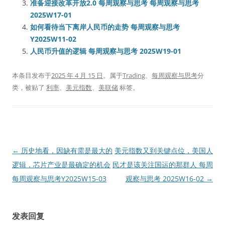
准备迎接改革开放2.0 每周观察与思考 每周观察与思考
2025W17-01
如何看待当下离岸人民币的走势 每周观察与思考
Y2025W11-02
人民币升值的逻辑 每周观察与思考 2025W19-01
本条目发布于
2025 年 4 月 15 日
。属于
Trading
、
每周观察与思考
分
类，被贴了
利率
、
美元指数
、
美联储
标签。
文
←
历史地看，因缺有需是最大的
美元指数又到关键点位，美国人
章
逻辑，芯片产业是最确定的机会
民才是该关注国运的那群人 每周
导
每周观察与思考Y2025W15-03
观察与思考 2025W16-02
→
航
发表回复