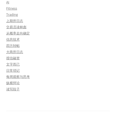
AI
Fitness
Trading
上期所日志
交易员读林彪
从概率走向确定
信息技术
四方转帖
大商所日志
授信融资
文字而已
日常琐记
每周观察与思考
纵横辩论
读写段子