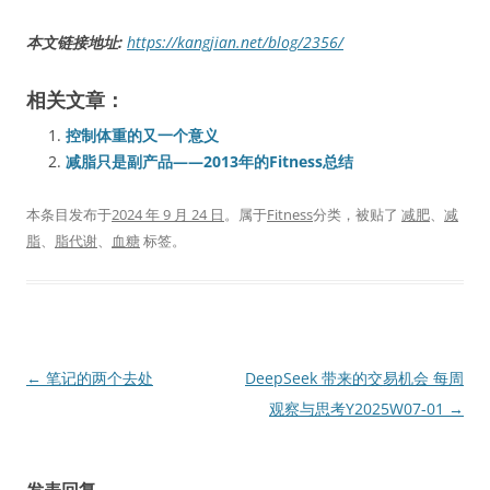
本文链接地址:
https://kangjian.net/blog/2356/
相关文章：
控制体重的又一个意义
减脂只是副产品——2013年的Fitness总结
本条目发布于
2024 年 9 月 24 日
。属于
Fitness
分类，被贴了
减肥
、
减
脂
、
脂代谢
、
血糖
标签。
文
←
笔记的两个去处
DeepSeek 带来的交易机会 每周
章
观察与思考Y2025W07-01
→
导
航