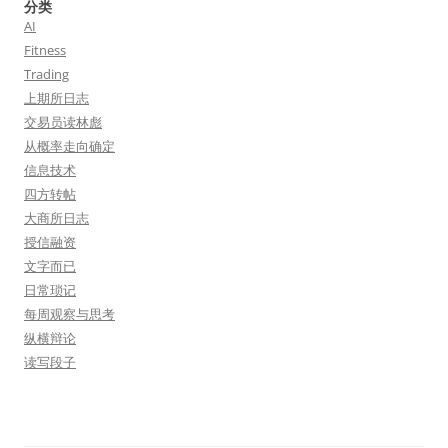
分类
AI
Fitness
Trading
上期所日志
交易员读林彪
从概率走向确定
信息技术
四方转帖
大商所日志
授信融资
文字而已
日常琐记
每周观察与思考
纵横辩论
读写段子