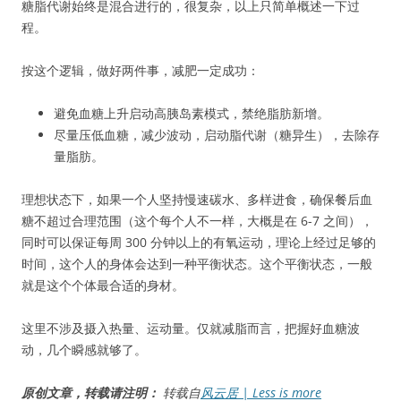
糖脂代谢始终是混合进行的，很复杂，以上只简单概述一下过
程。
按这个逻辑，做好两件事，减肥一定成功：
避免血糖上升启动高胰岛素模式，禁绝脂肪新增。
尽量压低血糖，减少波动，启动脂代谢（糖异生），去除存
量脂肪。
理想状态下，如果一个人坚持慢速碳水、多样进食，确保餐后血
糖不超过合理范围（这个每个人不一样，大概是在 6-7 之间），
同时可以保证每周 300 分钟以上的有氧运动，理论上经过足够的
时间，这个人的身体会达到一种平衡状态。这个平衡状态，一般
就是这个个体最合适的身材。
这里不涉及摄入热量、运动量。仅就减脂而言，把握好血糖波
动，几个瞬感就够了。
原创文章，转载请注明：
转载自
风云居 | Less is more