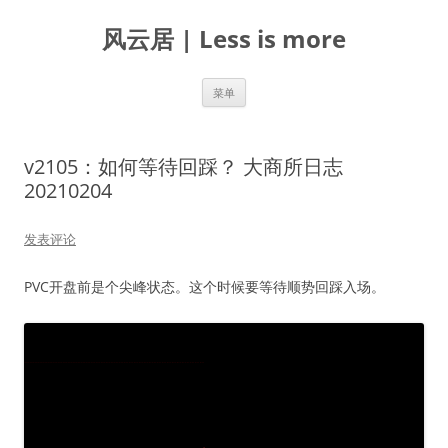
跳
至
风云居 | Less is more
正
文
菜单
v2105：如何等待回踩？ 大商所日志
20210204
发表评论
PVC开盘前是个尖峰状态。这个时候要等待顺势回踩入场。