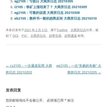
eg2105：亏损日 大商所日志 20210305
i2105：铁矿上涨结束了？ 大商所日志 20210309
eg2105：可靠的说谎 大商所日志 20210308
eb2105：教科书一般的趋势反转 大商所日志 20210310
本条目发布于
2021 年 2 月 5 日
。属于
Trading
、
大商所日志
分类，被
贴了
DCE
、
PVC
、
大商所日志
、
趋势交易
、
趋势通道
标签。
文
←
cs2105：一次通道应用 大商
eg2105：一次“失败的失败” 大
章
所日志 20210203
商所日志 20210205
→
导
航
发表回复
您的邮箱地址不会被公开。
必填项已用
*
标注