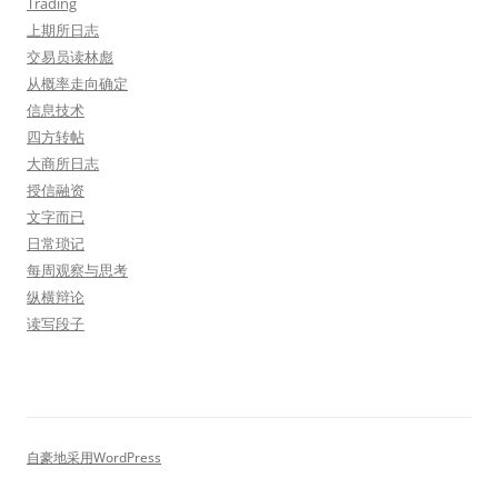
Trading
上期所日志
交易员读林彪
从概率走向确定
信息技术
四方转帖
大商所日志
授信融资
文字而已
日常琐记
每周观察与思考
纵横辩论
读写段子
自豪地采用WordPress