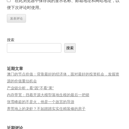
在此浏览器中保存我的显示名称、邮箱地址和网站地址，以
便下次评论时使用。
搜索
搜索
近期文章
澳门的节点价值：背靠最好的经济体，面对最好的投资机会，发掘资
源的价值重估机会
产业链分析，看“因”不看“果”
内存带宽：挡着开源大模型落地生根的最后一把锁
张雪峰盗的不是火，他是一个故宫的导游
养荒地上的龙虾？不如踏踏实实住精装修的房子
近期评论