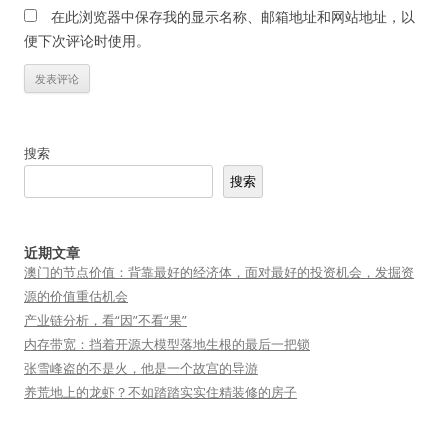
在此浏览器中保存我的显示名称、邮箱地址和网站地址，以
便下次评论时使用。
搜索
搜索
近期文章
澳门的节点价值：背靠最好的经济体，面对最好的投资机会，发掘资
源的价值重估机会
产业链分析，看“因”不看“果”
内存带宽：挡着开源大模型落地生根的最后一把锁
张雪峰盗的不是火，他是一个故宫的导游
养荒地上的龙虾？不如踏踏实实住精装修的房子