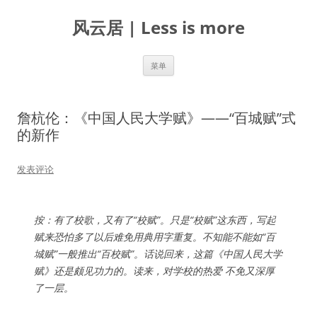
跳
至
风云居 | Less is more
正
文
菜单
詹杭伦：《中国人民大学赋》——“百城赋”式
的新作
发表评论
按：有了校歌，又有了“校赋”。只是“校赋”这东西，写起
赋来恐怕多了以后难免用典用字重复。不知能不能如“百
城赋”一般推出“百校赋”。话说回来，这篇《中国人民大学
赋》还是颇见功力的。读来，对学校的热爱 不免又深厚
了一层。