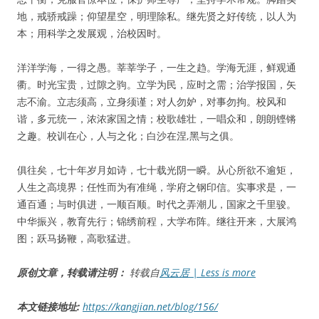
地，戒骄戒躁；仰望星空，明理除私。继先贤之好传统，以人为
本；用科学之发展观，治校因时。
洋洋学海，一得之愚。莘莘学子，一生之趋。学海无涯，鲜观通
衢。时光宝贵，过隙之驹。立学为民，应时之需；治学报国，矢
志不渝。立志须高，立身须谨；对人勿妒，对事勿拘。校风和
谐，多元统一，浓浓家国之情；校歌雄壮，一唱众和，朗朗铿锵
之趣。校训在心，人与之化；白沙在涅,黑与之俱。
俱往矣，七十年岁月如诗，七十载光阴一瞬。从心所欲不逾矩，
人生之高境界；任性而为有准绳，学府之钢印信。实事求是，一
通百通；与时俱进，一顺百顺。时代之弄潮儿，国家之千里骏。
中华振兴，教育先行；锦绣前程，大学布阵。继往开来，大展鸿
图；跃马扬鞭，高歌猛进。
原创文章，转载请注明：
转载自
风云居 | Less is more
本文链接地址:
https://kangjian.net/blog/156/