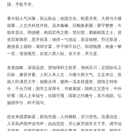
国，予取予求。
看今朝人气兴隆，风云际会；校园文化，刚柔济美。大师与大楼
俱重，人文共科技并轨。花木榛榛，旧貌换新颜；黉宇整整，今
朝非昔比。明德楼，构拟宏伟之图；世纪馆，磨砺精英之士。巡
览百家廊里，思齐前圣；徜徉一勺池边，喜逗锦鲤。乔迁新居，
教授喜上眉梢；渴得甘霖，学子情不自已。和谐氛围，相逢一颦
一笑；道德规范，自觉八荣八耻。舍大非，求大是。
发展战略，深谋远虑。望地球村之前景，海纳百川；定国际化之
目标，兼容并蓄。人民人本人文，大楼大师大气。立足本位，造
就人民满意大学；放眼全球，建构一流名校盛誉。国情之特殊
兮，千头万绪；国学之深厚兮，寻根索据；国粹之宝贵兮，中外
轩翥；国人之幸福兮，佳期可预；国家之抖擞兮，东方雄踞。弘
扬国学兮，时不我与。
想未来国需栋梁，新知先窥；人待梯航，济川登危。流通信息，
入耳风声雨声读书声；自由思想，关心家齐国齐天下齐。调节动
态平衡，克服官僚本位；保护师生尊严，坚持学术常规。脚踏实