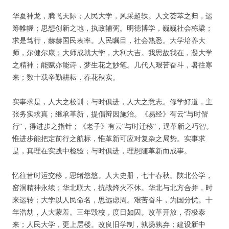
华夏神龙，腾飞天际；人民大学，风采超轶。人文荟萃之归，运
筹帷幄；思想创新之地，执政辅弼。明德博学，巍巍社会栋梁；
求是笃行，赫赫国民表率。人民瞩目，社会熟悉。大学培养大
师，尔健尔康；大师成就大学，大利大吉。我思故我在，凝大学
之精神；能赋亦能诗，梦生花之妙笔。几代人艰苦奋斗，暑往寒
来；数十载辛勤耕耘，春花秋实。
实事求是，人大之校训；与时俱进，人大之意志。修学好道，主
张务实求真；继承革新，提倡辩因施治。《易经》有云“与时偕
行”，得进步之指针；《老子》有云“与时迁移”，逞革新之巧智。
惟进步能把定前行之航标，惟革新可应对复杂之局势。实事求
是，真理在实践中检验；与时俱进，理想随革新而成事。
忆往昔时运交移，思绪悠悠。人大史册，七十春秋。陕北公学，
窑洞精神永续；华北联大，抗战烽火不休。华北与北方合并，时
来运转；大学以人民命名，思远虑周。艰苦奋斗，为国分忧。十
年浩劫，人大蒙羞。三年毁校，度日如囚。改革开放，否极泰
来；人民大学，更上层楼。改良旧学制，孰扬孰弃；建设新中