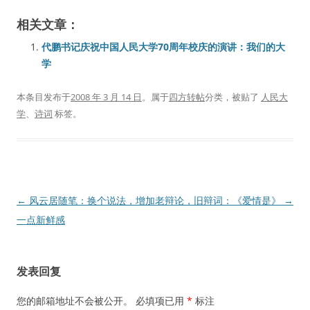
相关文章：
代鹏书记庆祝中国人民大学70周年校庆的演讲：我们的大
学
本条目发布于
2008 年 3 月 14 日
。属于
四方转帖
分类，被贴了
人民大
学
、
诗词
标签。
文
←
风云居随笔：换个说法，增加
老辩论，旧辩词：《爱情是》
→
章
一点新鲜感
导
航
发表回复
您的邮箱地址不会被公开。
必填项已用
*
标注