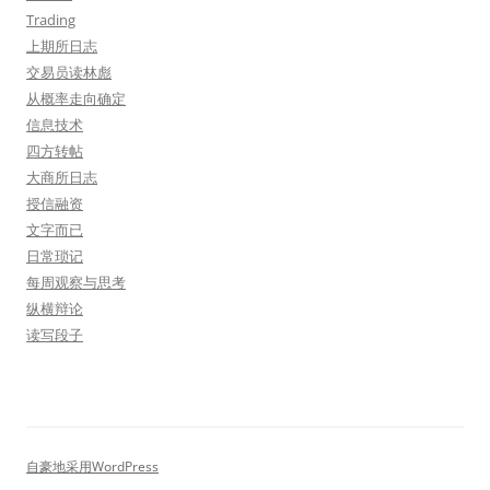
Trading
上期所日志
交易员读林彪
从概率走向确定
信息技术
四方转帖
大商所日志
授信融资
文字而已
日常琐记
每周观察与思考
纵横辩论
读写段子
自豪地采用WordPress