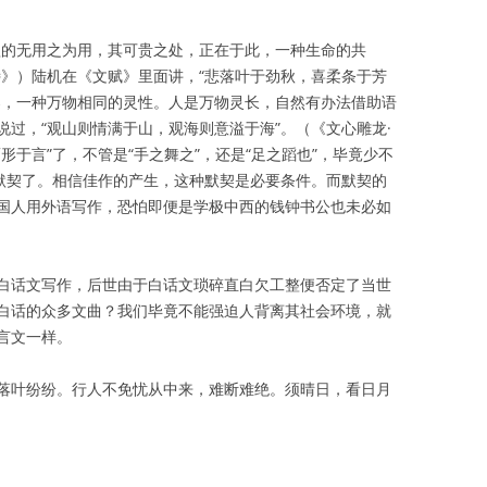
歌的无用之为用，其可贵之处，正在于此，一种生命的共
诗》）陆机在《文赋》里面讲，“悲落叶于劲秋，喜柔条于芳
契，一种万物相同的灵性。人是万物灵长，自然有办法借助语
过，“观山则情满于山，观海则意溢于海”。（《文心雕龙·
形于言”了，不管是“手之舞之”，还是“足之蹈也”，毕竟少不
的默契了。相信佳作的产生，这种默契是必要条件。而默契的
国人用外语写作，恐怕即便是学极中西的钱钟书公也未必如
白话文写作，后世由于白话文琐碎直白欠工整便否定了当世
白话的众多文曲？我们毕竟不能强迫人背离其社会环境，就
言文一样。
落叶纷纷。行人不免忧从中来，难断难绝。须晴日，看日月