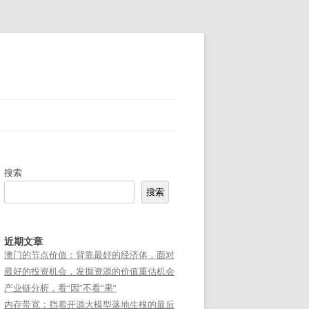
搜索
搜索
近期文章
澳门的节点价值：背靠最好的经济体，面对
最好的投资机会，发掘资源的价值重估机会
产业链分析，看“因”不看“果”
内存带宽：挡着开源大模型落地生根的最后