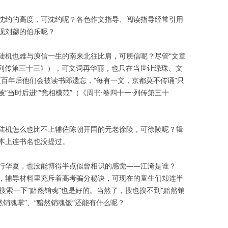
沈约的高度，可沈约呢？各色作文指导、阅读指导经常引用
现刘勰的伯乐呢？
陆机也难与庾信一生的南来北往比肩，可庾信呢？尽管“文章
·列传第三十三》），可文词再华丽，也只在当世让绿珠、文
千五百年后他们会被读书郎遗忘，“每有一文，京都莫不传诵”只
当时后进”“竞相模范”（《周书·卷四十一·列传第三十
陆机怎么也比不上辅佐陈朝开国的元老徐陵，可徐陵呢？辑
本上连书名也没提过。
行华夏，也没能博得半点似曾相识的感觉——江淹是谁？
，辅导材料里充斥着高考骗分秘诀，可现在的童生们却连半
上搜索一下“黯然销魂”也是好的。当然了，搜也搜不到“黯然销
然销魂掌”、“黯然销魂饭”还能有什么呢？