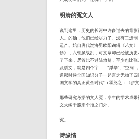
明清的冤文人
说到这里，历史的长河中许多过去的背影
人。的确，他们已经尽力了。没有二进制
遗产。始自唐代渤海男欧阳询辑《艺文》
钞》，六朝虽战乱，可文章却已经被历史
了下来，尽管比不过陆放翁，至少也比张
及骈文，就是四个字——“浮华”、“空洞
道那时候全国知识分子一起言之无物了四百
国文学的真正黄金时代”（瞿兑之：《骈文
那些研究考据的文人冤，毕生的学术成果
文大纲干脆来个拒之门外。
冤。
诗缘情