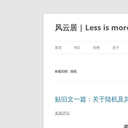
跳
至
正
风云居 | Less is mor
文
首页
RSS
存档
关于
标签归档：
陆机
贴旧文一篇：关于陆机及
发表评论