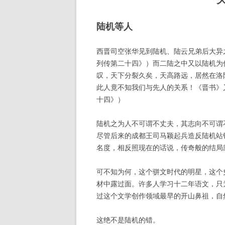
陆机等人
西晋司空张华见到陆机、陆云兄弟后大异之
列传第二十四》）而二陆之中又以陆机为
叹，天下分裂久矣，天高路远，居然在洛
此人竟不知我们与先人的关系！《晋书》
十四》）
陆机之为人不可谓不丈夫，其志向不可谓
尽管后来的成都王司马颖起兵造反陆机站
名度，相反照现在的话说，传奇般的结局
可不知为何，这个骈文时代的明星，这个
材中露过面。许多人学习十二年语文，只
过这个文学创作领域最早的开山鼻祖，自
这绝不是陆机的错。