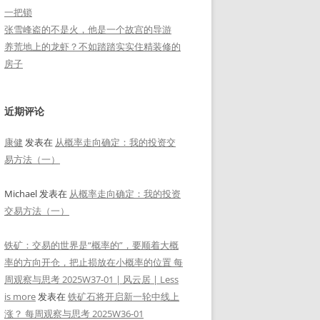
一把锁
张雪峰盗的不是火，他是一个故宫的导游
养荒地上的龙虾？不如踏踏实实住精装修的
房子
近期评论
康健
发表在
从概率走向确定：我的投资交
易方法（一）
Michael
发表在
从概率走向确定：我的投资
交易方法（一）
铁矿：交易的世界是“概率的”，要顺着大概
率的方向开仓，把止损放在小概率的位置 每
周观察与思考 2025W37-01 | 风云居 | Less
is more
发表在
铁矿石将开启新一轮中线上
涨？ 每周观察与思考 2025W36-01