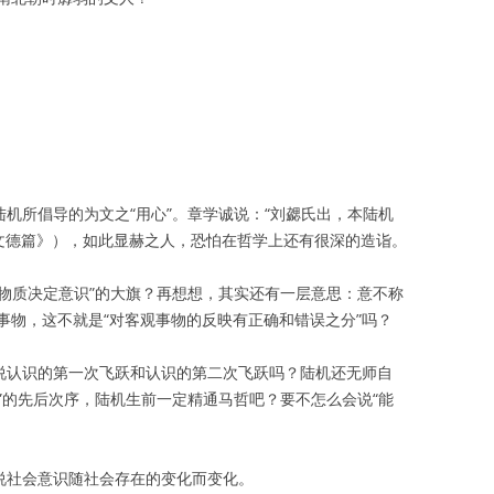
陆机所倡导的为文之“用心”。章学诚说：“刘勰氏出，本陆机
·文德篇》），如此显赫之人，恐怕在哲学上还有很深的造诣。
“物质决定意识”的大旗？再想想，其实还有一层意思：意不称
事物，这不就是“对客观事物的反映有正确和错误之分”吗？
是说认识的第一次飞跃和认识的第二次飞跃吗？陆机还无师自
践”的先后次序，陆机生前一定精通马哲吧？要不怎么会说“能
在说社会意识随社会存在的变化而变化。