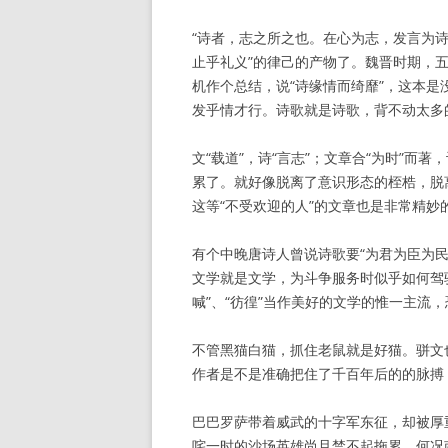
“诗者，志之所之也。在心为志，发言为诗
止乎礼义”的律己的产物了。魏晋时期，五
机作个总结，说“诗缘情而绮靡”，这本
发乎情才行。诗歌就是诗歌，背不动太多
文“载道”，诗“言志”；文章合“为时”而
累了。就好像脱离了意识形态的桎梏，脱
这等“不受欢迎的人”的文章也是非常精
有个中晚唐诗人曾说诗歌要“为君为臣为民
文学就是文学，为斗争服务时似乎如何驾
喊”、“彷徨”当作美好的文学的惟一主流
不管黑猫白猫，抓住老鼠就是好猫。骈文
作者是不是准确把住了千百年后的的脉搏
巴巴罗萨带着威武的十字军东征，却被厚
咤一时的沙场英雄尚且禁不起拖累，何况