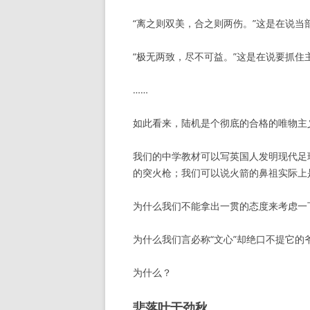
“离之则双美，合之则两伤。”这是在说
“极无两致，尽不可益。”这是在说要抓住
……
如此看来，陆机是个彻底的合格的唯物主
我们的中学教材可以写英国人发明现代足
的突火枪；我们可以说火箭的鼻祖实际上
为什么我们不能拿出一贯的态度来考虑一
为什么我们言必称“文心”却绝口不提它的爷
为什么？
悲落叶于劲秋