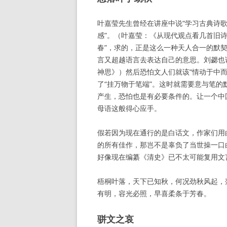
叶嘉莹先生曾经在讲座中说“学习古典诗
感”。（叶嘉莹：《从现代观点看几首旧
春”，求的，正是这么一种天人合一的默
言又超越语言去表达自己的意思。刘勰也说
神思》）然后恐怕文人们就该“情动于中而
了“挂万物于笔端”。这时就需要意与笔
产生，恐怕也是有必要条件的。让一个中
母语这般得心应手。
假若因为现在通行的是白话文，作家们用
的所有佳作，那岂不是辜负了当世操一口
好像现在编纂《清史》已不太可能复用文
梧桐叶落，天下已知秋，何况劲秋风起，
有明，容光必照，早喜柔条于芳春。
骈文之哀