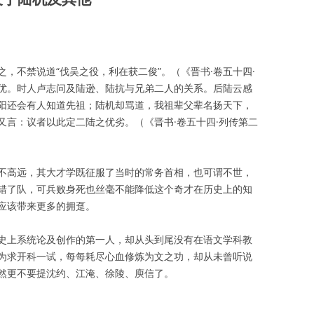
，不禁说道“伐吴之役，利在获二俊”。（《晋书·卷五十四·
优。时人卢志问及陆逊、陆抗与兄弟二人的关系。后陆云感
阳还会有人知道先祖；陆机却骂道，我祖辈父辈名扬天下，
又言：议者以此定二陆之优劣。（《晋书·卷五十四·列传第二
不高远，其大才学既征服了当时的常务首相，也可谓不世，
错了队，可兵败身死也丝毫不能降低这个奇才在历史上的知
应该带来更多的拥趸。
史上系统论及创作的第一人，却从头到尾没有在语文学科教
为求开科一试，每每耗尽心血修炼为文之功，却从未曾听说
然更不要提沈约、江淹、徐陵、庾信了。