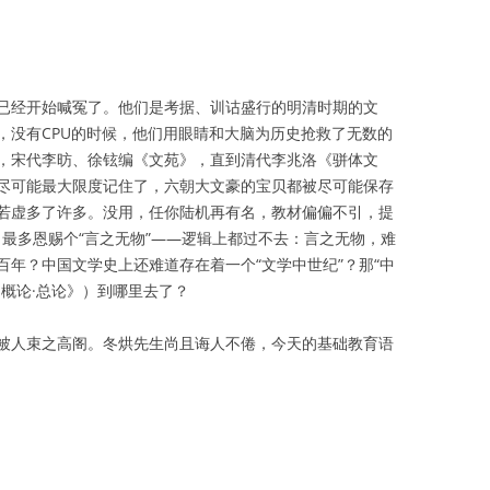
已经开始喊冤了。他们是考据、训诂盛行的明清时期的文
，没有CPU的时候，他们用眼睛和大脑为历史抢救了无数的
，宋代李昉、徐铉编《文苑》，直到清代李兆洛《骈体文
尽可能最大限度记住了，六朝大文豪的宝贝都被尽可能保存
若虚多了许多。没用，任你陆机再有名，教材偏偏不引，提
”，最多恩赐个“言之无物”——逻辑上都过不去：言之无物，难
年？中国文学史上还难道存在着一个“文学中世纪”？那“中
概论·总论》）到哪里去了？
被人束之高阁。冬烘先生尚且诲人不倦，今天的基础教育语