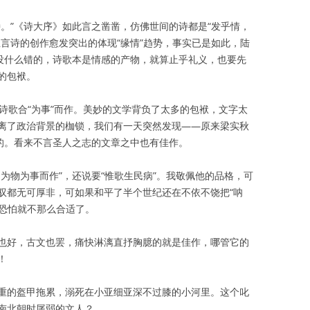
。”《诗大序》如此言之凿凿，仿佛世间的诗都是“发乎情，
言诗的创作愈发突出的体现“缘情”趋势，事实已是如此，陆
是没什么错的，诗歌本是情感的产物，就算止乎礼义，也要先
的包袱。
著，诗歌合“为事”而作。美妙的文学背负了太多的包袱，文字太
离了政治背景的枷锁，我们有一天突然发现——原来梁实秋
妙的。看来不言圣人之志的文章之中也有佳作。
为物为事而作”，还说要“惟歌生民病”。我敬佩他的品格，可
驭都无可厚非，可如果和平了半个世纪还在不依不饶把“呐
，恐怕就不那么合适了。
也好，古文也罢，痛快淋漓直抒胸臆的就是佳作，哪管它的
！
重的盔甲拖累，溺死在小亚细亚深不过膝的小河里。这个叱
南北朝时孱弱的文人？