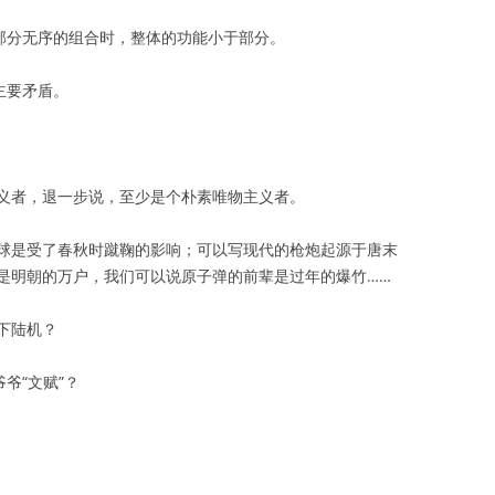
当部分无序的组合时，整体的功能小于部分。
主要矛盾。
义者，退一步说，至少是个朴素唯物主义者。
球是受了春秋时蹴鞠的影响；可以写现代的枪炮起源于唐末
是明朝的万户，我们可以说原子弹的前辈是过年的爆竹……
下陆机？
爷“文赋”？