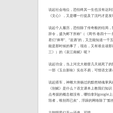
说起社会地位，恐怕终其一生也没有达到
《文心》，又是哪一行提及了沈约才是发
说起个人履历，恐怕除了传奇般的结局，
辞令，盛为邺下所称”（《周书·卷四十一
君们“捧琴”、“送酒”的，又怎能知道一
能是那时候的事了，现在，又有谁去读那被“
三》）的《哀江南赋》呢？
说起功业，当上河北大都督几天就死了的
一部《玉台新咏》实在不易，可惜语文课
说起搭车，神雕大侠杨过的黯然销魂掌风
《别赋》是什么？语文课本上教我们知识
点考据的概念都没有，哪怕拿到google
毁者，唯别而已矣”，浮躁的网络除了“黯
六朝明星们无一还魂，可惜。