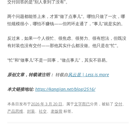
交付回答的是“别人拿到了没有”。
两个问题都能答上来，才算“做了点事儿”。哪怕只做了一次，哪
怕规模很小，哪怕不赚钱——但闭环走通了，“事儿”就是实的。
反过来，如果一个人很忙、很焦虑、很努力、很有想法，但既没
有封装也没有交付——那他其实什么都没做。他只是在“忙”。
“忙”和“做事儿”不是一回事，“做点事儿”，其实不容易。
原创文章，转载请注明：
转载自
风云居 | Less is more
本文链接地址:
https://kangjian.net/blog/2516/
本条目发布于
2026 年 3 月 20 日
。属于
文字而已
分类，被贴了
交付
、
产品思维
、
封装
、
社交
、
老饭骨
标签。