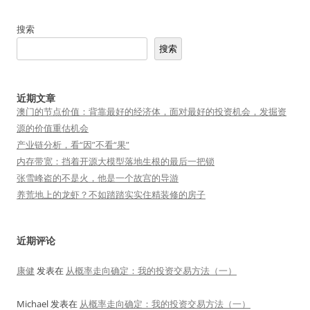
搜索
搜索
近期文章
澳门的节点价值：背靠最好的经济体，面对最好的投资机会，发掘资
源的价值重估机会
产业链分析，看“因”不看“果”
内存带宽：挡着开源大模型落地生根的最后一把锁
张雪峰盗的不是火，他是一个故宫的导游
养荒地上的龙虾？不如踏踏实实住精装修的房子
近期评论
康健
发表在
从概率走向确定：我的投资交易方法（一）
Michael
发表在
从概率走向确定：我的投资交易方法（一）