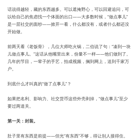
话说得越轻，藏的东西越多。可以遮掩野心，可以回避追问，可
以给自己的焦虑找一个体面的出口——大多数时候，“做点事儿”
是一层社交的面纱——掀开一看，什么都没有，或者什么都还没
开始做。
前两天看《老饭骨》，几位大师吃火锅，二伯说了句：“凑到一块
儿做点事儿。”这话从他嘴里出来，份量不一样——他们做到了。
几年的节目，一辈子的手艺，拍成视频，搁到网上，送到千家万
户。
到底什么才叫真的“做了点事儿”？
如果把名利、影响力、社交货币这些外壳剥掉，“做点事儿”至少
要过两道关。
第一关：封装。
肚子里有东西是前提——但光“有东西”不够，得让别人接得住。