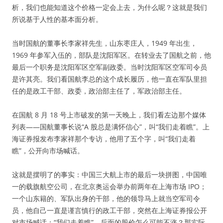
析，我们也能知道这个价格一定会上去，为什么呢？这就是我们
所说基于人性的基本面分析。
当时国航的董事长李家祥先生，山东枣庄人，1949 年出生，
1969 年参军入伍的，部队是沈阳军区。在转业去了国航之前，他
最后一个职务是沈阳军区空军副政委。当时沈阳军区空军司令员
是许其亮。我们看国航李总的这个成长履历，他一直在军队里担
任的是政工干部、政委，政治部主任了，军政治部主任。
在国航 8 月 18 号上市破发的第一天晚上，我们看左边那个媒体
列表——国航董事长说“A 股总是满怀信心”，叫“我们走着瞧”。上
海证券报发布李家祥那个专访，他用了五个字，叫“我们走着
瞧”，公开向市场喊话。
这就是摆明了的事实：中国三大航上市的最后一块拼图，中国唯
一的载旗航空公司，在北京奥运会举办前两年在上海市场 IPO；
一个山东籍的、军队出身的干部，他的领导马上就当空军司令
员，他自己一直是谨言慎行的政工干部，突然在上海证券报公开
对市场喊话：“我们走着瞧”，后面的股价怎么可能不涨？那实际