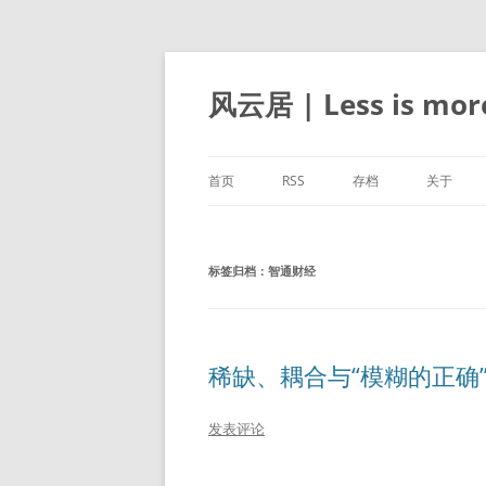
跳
至
正
风云居 | Less is mor
文
首页
RSS
存档
关于
标签归档：
智通财经
稀缺、耦合与“模糊的正确
发表评论