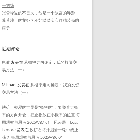
一把锁
张雪峰盗的不是火，他是一个故宫的导游
养荒地上的龙虾？不如踏踏实实住精装修的
房子
近期评论
康健
发表在
从概率走向确定：我的投资交
易方法（一）
Michael
发表在
从概率走向确定：我的投资
交易方法（一）
铁矿：交易的世界是“概率的”，要顺着大概
率的方向开仓，把止损放在小概率的位置 每
周观察与思考 2025W37-01 | 风云居 | Less
is more
发表在
铁矿石将开启新一轮中线上
涨？ 每周观察与思考 2025W36-01