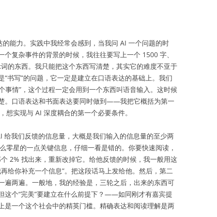
达的能力。实践中我经常会感到，当我问 AI 一个问题的时
个复杂事件的背景的时候，我往往要写上一个 1500 字、
们叫提示词的东西。我只能把这个东西写清楚，其实它的难度不亚于
是“书写”的问题，它一定是建立在口语表达的基础上。我们
“讲一个事情”，这个过程一定会用到一个东西叫语音输入。这时候
楚。口语表达和书面表达要同时做到——我把它概括为第一
人，想实现与 AI 深度耦合的第一个必要条件。
AI 给我们反馈的信息量，大概是我们输入的信息量的至少两
那么零星的一点关键信息，仔细一看是错的。你要快速阅读，
那个 2% 找出来，重新改掉它。给他反馈的时候，我一般用这
，我再给你补充一个信息”。把这段话马上发给他。然后，第二
一遍两遍。一般地，我的经验是，三轮之后，出来的东西可
但这个“完美”要建立在什么前提下？——如同刚才有嘉宾提
上是一个这个社会中的精英门槛。精确表达和阅读理解是两