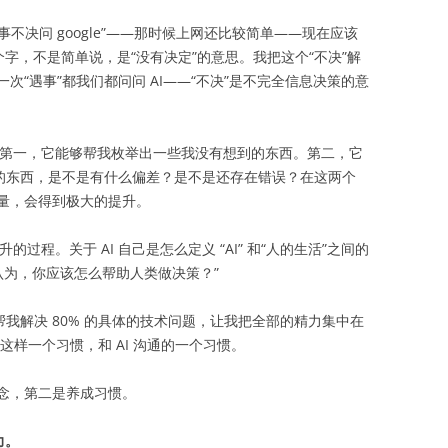
事不决问 google”——那时候上网还比较简单——现在应该
两个字，不是简单说，是“没有决定”的意思。我把这个“不决”解
“遇事”都我们都问问 AI——“不决”是不完全信息决策的意
：第一，它能够帮我枚举出一些我没有想到的东西。第二，它
想到的东西，是不是有什么偏差？是不是还存在错误？在这两个
量，会得到极大的提升。
过程。关于 AI 自己是怎么定义 “AI” 和“人的生活”之间的
，你认为，你应该怎么帮助人类做决策？”
T 要帮我解决 80% 的具体的技术问题，让我把全部的精力集中在
这样一个习惯，和 AI 沟通的一个习惯。
念，第二是养成习惯。
力。