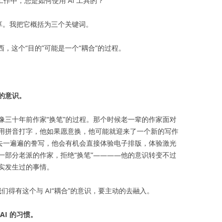
作中，您是如何使用 AI 工具的？
享。我把它概括为三个关键词。
西，这个“目的”可能是一个“耦合”的过程。
的意识。
像三十年前作家“换笔”的过程。那个时候老一辈的作家面对
用拼音打字，他如果愿意换，他可能就迎来了一个新的写作
再去一遍遍的誊写，他会有机会直接体验电子排版，体验激光
一部分老派的作家，拒绝“换笔”————他的意识转变不过
实发生过的事情。
我们得有这个与 AI“耦合”的意识，要主动的去融入。
I 的习惯。