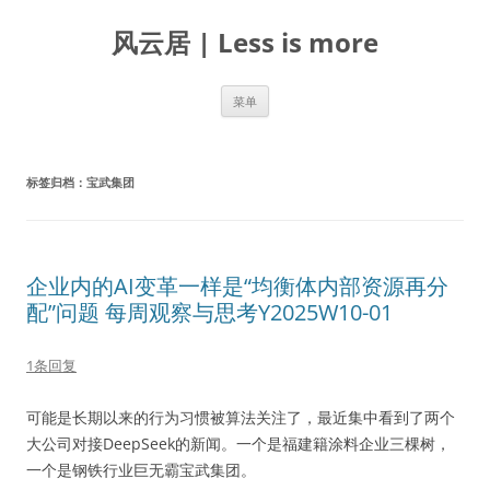
跳
至
风云居 | Less is more
正
文
菜单
标签归档：
宝武集团
企业内的AI变革一样是“均衡体内部资源再分
配”问题 每周观察与思考Y2025W10-01
1条回复
可能是长期以来的行为习惯被算法关注了，最近集中看到了两个
大公司对接DeepSeek的新闻。一个是福建籍涂料企业三棵树，
一个是钢铁行业巨无霸宝武集团。