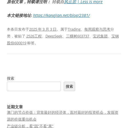
原创文章，转载请注明：
转载自
风云居 | Less is more
本文链接地址:
https://kangjian.net/blog/2381/
本条目发布于
2025 年 3 月 3 日
。属于
Trading
、
每周观察与思考
分
类，被贴了
2526工程
、
DeepSeek
、
三棵树603737
、
宝武集团
、
宝钢
股份600019
标签。
搜索
搜索
近期文章
澳门的节点价值：背靠最好的经济体，面对最好的投资机会，发掘资
源的价值重估机会
产业链分析，看“因”不看“果”