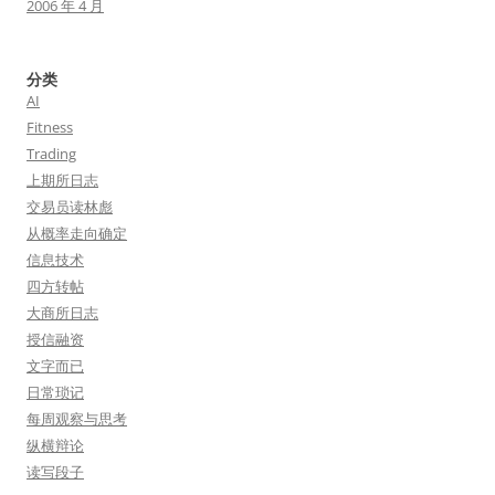
2006 年 4 月
分类
AI
Fitness
Trading
上期所日志
交易员读林彪
从概率走向确定
信息技术
四方转帖
大商所日志
授信融资
文字而已
日常琐记
每周观察与思考
纵横辩论
读写段子